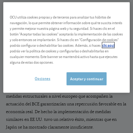
La esperada actuación del Banco Central Europeo
(BCE) comprende finalmente un conjunto de
OCU utiliza cookies propias y de terceros para analizar tus hábitos de
medidas con un carácter marcadamente financiero
navegación, lo que permite obtener información sobre qué te suscita interés
y permite mejorar nuestra página web y tu seguridad. Si haces clic en el
y que,
grosso modo
, vienen a copiar lo ya hecho
botón "Aceptar todas las cookies" aceptarás la implementación de las cookies
anteriormente en EE.UU. y Japón.
y solo entonces se implantarán. Si haces clic en "Configuración de cookies"
podrás configurar o deshabilitar las cookies. Además, si haces
clic aquí
podrás ver la política de cookies y configurarlas o deshabilitarlas en
cualquier momento. Este banner se mantendrá activo hasta que ejecutes
alguna de estas dos opciones.
El efecto esperado sobre la economía real, es decir un impulso al
Opciones
Aceptar y continuar
crecimiento, está por ver y desde luego no será inmediato. En
opinión de nuestros analistas solo un nuevo conjunto de
medidas estructurales a nivel europeo que acompañen la
actuación del BCE garantizarían una repercusión favorable en la
economía real. De hecho la implementación de medidas
similares en EE.UU. tuvo un relativo éxito, mientras que en
Japón se ha mostrado claramente insuficiente.