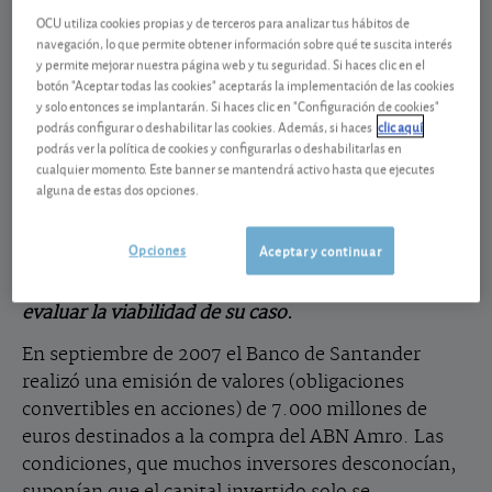
Llamamiento a los afectados por la inversión
OCU utiliza cookies propias y de terceros para analizar tus hábitos de
“Valores Santander”
navegación, lo que permite obtener información sobre qué te suscita interés
y permite mejorar nuestra página web y tu seguridad. Si haces clic en el
OCU DEFENDERÁ LOS DERECHOS DE LOS
botón "Aceptar todas las cookies" aceptarás la implementación de las cookies
y solo entonces se implantarán. Si haces clic en "Configuración de cookies"
AHORRADORES, ACUDIENDO A LA VÍA JUDICIAL
podrás configurar o deshabilitar las cookies. Además, si haces
clic aquí
SI ES NECESARIO
podrás ver la política de cookies y configurarlas o deshabilitarlas en
cualquier momento. Este banner se mantendrá activo hasta que ejecutes
.
OCU ayudará a afectados por los
Madrid, 4 de junio
alguna de estas dos opciones.
“Valores Santander” a recuperar su dinero. Por ello
hace un llamamiento a todos aquellos que, en su
Opciones
Aceptar y continuar
día, contrataron este producto para que se pongan
en contacto con la organización con el ánimo de
evaluar la viabilidad de su caso.
En septiembre de 2007 el Banco de Santander
realizó una emisión de valores (obligaciones
convertibles en acciones) de 7.000 millones de
euros destinados a la compra del ABN Amro. Las
condiciones, que muchos inversores desconocían,
suponían que el capital invertido solo se