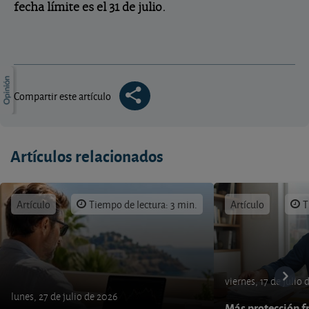
fecha límite es el 31 de julio.
Compartir este artículo
Artículos relacionados
Artículo
Tiempo de lectura: 3 min.
Artículo
T
viernes, 17 de julio
lunes, 27 de julio de 2026
Más protección fr