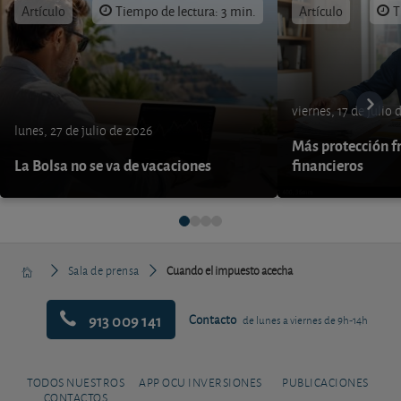
Artículo
Tiempo de lectura: 3 min.
Artículo
T
viernes, 17 de julio
lunes, 27 de julio de 2026
Más protección fr
La Bolsa no se va de vacaciones
financieros
Sala de prensa
Cuando el impuesto acecha
913 009 141
Contacto
de lunes a viernes de 9h-14h
TODOS NUESTROS
APP OCU INVERSIONES
PUBLICACIONES
CONTACTOS