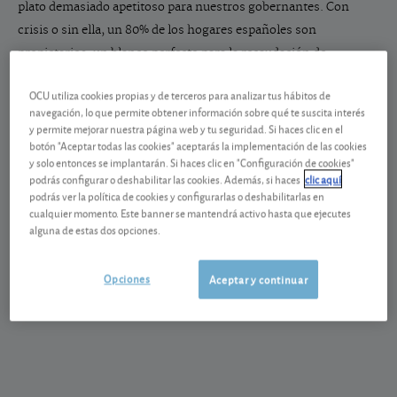
plato demasiado apetitoso para nuestros gobernantes. Con
crisis o sin ella, un 80% de los hogares españoles son
propietarios, un blanco perfecto para la recaudación de
impuestos.
OCU utiliza cookies propias y de terceros para analizar tus hábitos de
navegación, lo que permite obtener información sobre qué te suscita interés
y permite mejorar nuestra página web y tu seguridad. Si haces clic en el
botón "Aceptar todas las cookies" aceptarás la implementación de las cookies
y solo entonces se implantarán. Si haces clic en "Configuración de cookies"
Algunos actos son manifestaciones de riqueza que pueden
podrás configurar o deshabilitar las cookies. Además, si haces
clic aquí
podrás ver la política de cookies y configurarlas o deshabilitarlas en
explicar la presencia de un impuesto, pero muchos otros tienen
cualquier momento. Este banner se mantendrá activo hasta que ejecutes
menor justificación. La mera tenencia de una vivienda habitual
alguna de estas dos opciones.
por una persona o familia con escasos recursos económicos no
debería ser gravada del mismo modo que las propiedades de un
Opciones
Aceptar y continuar
terrateniente. Y sin embargo, la regulación actual del IBI, por
ejemplo, no deja mucho margen a estas consideraciones.