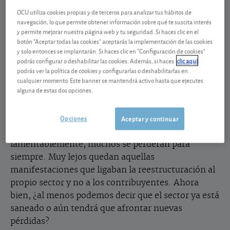
rescate a España y en enero de 2014 se dará
OCU utiliza cookies propias y de terceros para analizar tus hábitos de
carpetazo al programa de asistencia finan-ciera por
navegación, lo que permite obtener información sobre qué te suscita interés
el que en junio del pasado año pusieron a nuestra
y permite mejorar nuestra página web y tu seguridad. Si haces clic en el
botón "Aceptar todas las cookies" aceptarás la implementación de las cookies
disposición hasta 100.000 millones de euros para
y solo entonces se implantarán. Si haces clic en "Configuración de cookies"
salvar el sistema financiero patrio. Finalmente, el
podrás configurar o deshabilitar las cookies. Además, si haces
clic aquí
importe dispuesto para tal objetivo se ha quedado
podrás ver la política de cookies y configurarlas o deshabilitarlas en
cualquier momento. Este banner se mantendrá activo hasta que ejecutes
en unos 41.000 millones, aunque a esta cantidad
alguna de estas dos opciones.
hay que añadir otros 11.000 millones más que
aportamos de nuestros bolsillos.
Opciones
Aceptar y continuar
En total, más de 50.000 millones de los que,
lamentablemente, muchos se perderán para
siempre. Muy lejos quedan aquellas
manifestaciones que ligaban la reestructuración al
propio sector y no a los contribuyentes. Ahora
bien, ¿al menos podemos decir que el sector ya está
saneado o aún tendrá que afrontar nuevas
pérdidas?