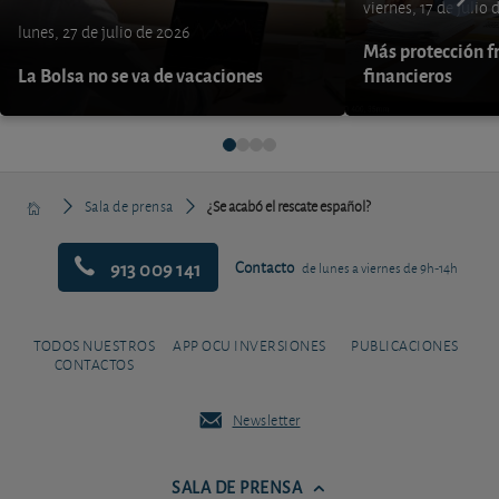
viernes, 17 de julio
lunes, 27 de julio de 2026
Más protección fr
La Bolsa no se va de vacaciones
financieros
Sala de prensa
¿Se acabó el rescate español?
913 009 141
Contacto
de lunes a viernes de 9h-14h
TODOS NUESTROS
APP OCU INVERSIONES
PUBLICACIONES
CONTACTOS
Newsletter
SALA DE PRENSA