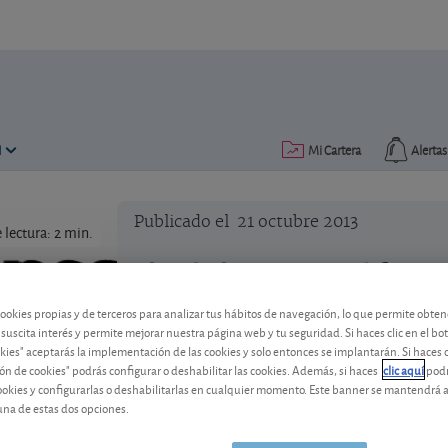
N
Mi Cartera
Alertas
Publicado el
21 octubre 2013
lectura: 2 min.
El Nobel, un premio diferen
El Premio Nobel de Economía de este añ
cookies propias y de terceros para analizar tus hábitos de navegación, lo que permite obte
contrapuestas sobre el comportamiento
 suscita interés y permite mejorar nuestra página web y tu seguridad. Si haces clic en el bo
okies" aceptarás la implementación de las cookies y solo entonces se implantarán. Si haces c
ón de cookies" podrás configurar o deshabilitar las cookies. Además, si haces
clic aquí
podr
cookies y configurarlas o deshabilitarlas en cualquier momento. Este banner se mantendrá 
una de estas dos opciones.