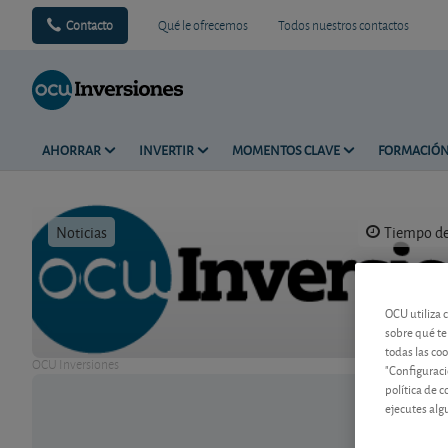
Contacto
Qué le ofrecemos
Todos nuestros contactos
AHORRAR
INVERTIR
MOMENTOS CLAVE
FORMACIÓ
Noticias
Tiempo de 
OCU utiliza 
sobre qué te
todas las co
OCU Inversiones
"Configuraci
política de 
ejecutes alg