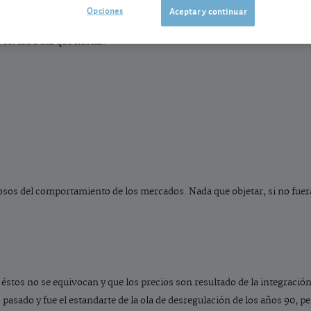
ol en recibir un premio Nobel? Se trata de José Echegaray, catedrático 
Opciones
Aceptar y continuar
ción en el campo literario y no en el económico. El Nobel de Economía es
 volverá a dar que hablar.
osos del comportamiento de los mercados. Nada que objetar, si no fuera
e éstos no se equivocan y que los precios son resultado de la integraci
o pasado y fue el estandarte de la ola de desregulación de los años 90, p