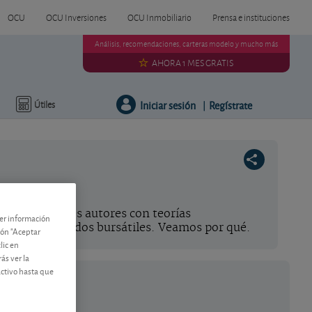
OCU
OCU Inversiones
OCU Inmobiliario
Prensa e instituciones
Análisis, recomendaciones, carteras modelo y mucho más
AHORA 1 MES GRATIS
Iniciar sesión
Regístrate
Útiles
|
te
o recae en tres autores con teorías
ner información
 de los mercados bursátiles. Veamos por qué.
tón "Aceptar
lic en
ás ver la
activo hasta que