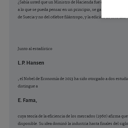
¿Sabía usted que un Ministro de Hacienda fue el primer españ
a lo que se pueda pensar en un principio, se ganó esta distin
de Suecia y no del célebre filántropo, y la edición de este año
Junto al estadístico
L.P. Hansen
, el Nobel de Economía de 2013 ha sido otorgado a dos estudi
distingue a
E. Fama,
cuya teoría de la eficiencia de los mercados (1960) afirma qu
disponible. Su idea dominó la industria hasta finales del sigl