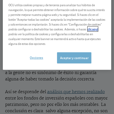
Biology
, afirma que incluso los niños de dos años
OCU utiliza cookies propias y de terceros para analizar tus hábitos de
de edad muestran una clara tendencia a seguir a la
navegación, lo que permite obtener información sobre qué te suscita interés
y permite mejorar nuestra página web y tu seguridad. Si haces clic en el
multitud. Una característica que no es exclusiva de
botón "Aceptar todas las cookies" aceptarás la implementación de las cookies
los humanos, ya que, según este mismo estudio,
y solo entonces se implantarán. Si haces clic en "Configuración de cookies"
también los chimpancés son propensos a imitar
podrás configurar o deshabilitar las cookies. Además, si haces
clic aquí
podrás ver la política de cookies y configurarlas o deshabilitarlas en
hábitos “si todos los demás lo hacen”. El
cualquier momento. Este banner se mantendrá activo hasta que ejecutes
comportamiento del mundo de los fondos de
alguna de estas dos opciones.
inversión no es ajeno a esta tendencia que se
plasma a la perfección en este conocido refrán
Opciones
Aceptar y continuar
español del que todo el mundo sabe su respuesta.
También aquí hay muchos “vicentes”. Pero seguir
a la gente no es sinónimo de éxito ni garantía
alguna de haber tomado la decisión correcta.
Así se desprende del
análisis que hemos realizado
entre los fondos de inversión españoles con mayor
patrimonio, pero no por ello los más rentables. La
conclusión es clara: salvo alguna excepción, no son