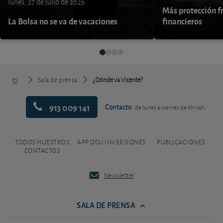
lunes, 27 de julio de 2026
Más protección fr
La Bolsa no se va de vacaciones
financieros
Sala de prensa
¿Dónde va Vicente?
913 009 141
Contacto
de lunes a viernes de 9h-14h
TODOS NUESTROS
APP OCU INVERSIONES
PUBLICACIONES
CONTACTOS
Newsletter
SALA DE PRENSA