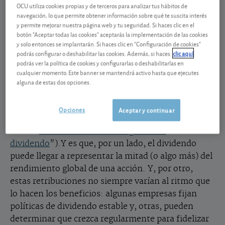
OCU utiliza cookies propias y de terceros para analizar tus hábitos de
rentabilidad interesante. La estrategia del Banco
navegación, lo que permite obtener información sobre qué te suscita interés
Central Europeo de mantener su tipo oficial en el
y permite mejorar nuestra página web y tu seguridad. Si haces clic en el
0,75% para evitar – o al menos reducir – los efectos
botón "Aceptar todas las cookies" aceptarás la implementación de las cookies
de la recesión en Europa ha provocado que la
y solo entonces se implantarán. Si haces clic en "Configuración de cookies"
podrás configurar o deshabilitar las cookies. Además, si haces
clic aquí
rentabilidad que ofrecen productos de ahorro como
podrás ver la política de cookies y configurarlas o deshabilitarlas en
los depósitos sea cada vez más discreta.
cualquier momento. Este banner se mantendrá activo hasta que ejecutes
alguna de estas dos opciones.
Con este panorama, los dividendos que ofrecen
algunas empresas son una fuente de ingresos que
Opciones
Aceptar y continuar
conviene no perder de vista (vea nuestro análisis
sobre "
Cinco acciones con un generoso
dividendo
").Y es que, por un lado, el dividendo
puede llegar a representar la mitad (o algo más) del
rendimiento global de una acción. Y, por otro,
estas retribuciones no siempre varían al ritmo que
lo hacen los beneficios: algunas empresas fijan
políticas de dividendo estable y, otras, pueden
determinar que crezca regularmente para fidelizar