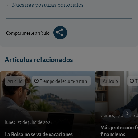
•
Nuestras posturas editoriales
Compartir este artículo
Artículos relacionados
Artículo
Tiempo de lectura: 3 min.
Artículo
T
viernes, 17 de julio
lunes, 27 de julio de 2026
Más protección fr
La Bolsa no se va de vacaciones
financieros