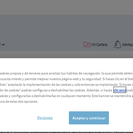
N
Mi Cartera
Alertas
Publicado el
10 diciembre 2012
lectura: 3 min.
cookies propias y de terceros para analizar tus hábitos de navegación, lo que permite obte
Asegure su jubilación
 suscita interés y permite mejorar nuestra página web y tu seguridad. Si haces clic en el bo
okies" aceptarás la implementación de las cookies y solo entonces se implantarán. Si haces c
ón de cookies" podrás configurar o deshabilitar las cookies. Además, si haces
clic aquí
podr
No se deje llevar por las aparentes vent
cookies y configurarlas o deshabilitarlas en cualquier momento. Este banner se mantendrá 
jubilación.
una de estas dos opciones.
Opciones
Aceptar y continuar
os más deprisa. Según las estimaciones del Instituto Nac
 (por ser menores de 16 o mayores de 64). Y solo unos año