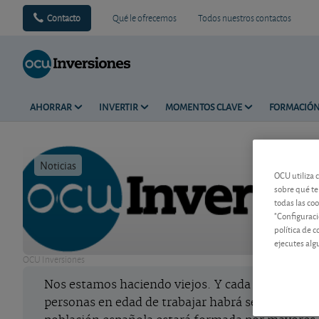
Contacto
Qué le ofrecemos
Todos nuestros contactos
AHORRAR
INVERTIR
MOMENTOS CLAVE
FORMACIÓ
Noticias
Tiempo de 
OCU utiliza 
sobre qué te
todas las co
"Configuraci
política de 
ejecutes alg
OCU Inversiones
Nos estamos haciendo viejos. Y cada vez lo hacem
personas en edad de trabajar habrá seis inactivas