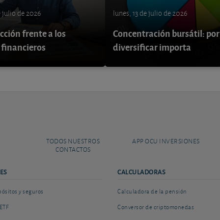
e julio de 2026
lunes, 13 de julio de 2026
ción frente a los
Concentración bursátil: por
 financieros
diversificar importa
TODOS NUESTROS
APP OCU INVERSIONES
CONTACTOS
ES
CALCULADORAS
sitos y seguros
Calculadora de la pensión
ETF
Conversor de criptomonedas