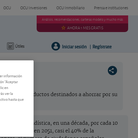
OCU
OCU Inversiones
OCU Inmobiliario
Prensa e instituciones
Análisis, recomendaciones, carteras modelo y mucho más
AHORA 1 MES GRATIS
Iniciar sesión
Regístrate
Útiles
|
ner información
tón "Aceptar
lic en
ás ver la
ajas de los productos destinados a ahorrar por su
activo hasta que
ional de Estadística, en una década, por cada 10
s más tarde, en 2051, casi el 40% de la