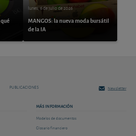
lunes, 6 de julio de 2026
 qué
MANGOS: la nueva moda bursátil
de la IA
PUBLICACIONES
Newsletter
MÁS INFORMACIÓN
Modelos de documentos
Glosario financiero