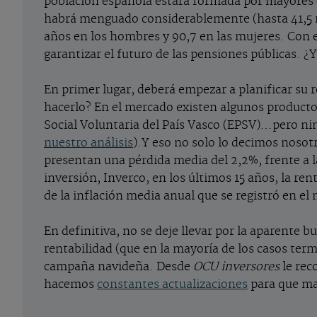
población española estará formada por mayores d
habrá menguado considerablemente (hasta 41,5 mil
años en los hombres y 90,7 en las mujeres. Con est
garantizar el futuro de las pensiones públicas. 
En primer lugar, deberá empezar a planificar su 
hacerlo? En el mercado existen algunos producto
Social Voluntaria del País Vasco (EPSV)…pero nin
nuestro análisis
).Y eso no solo lo decimos nosot
presentan una pérdida media del 2,2%, frente a la
inversión, Inverco, en los últimos 15 años, la re
de la inflación media anual que se registró en e
En definitiva, no se deje llevar por la aparente b
rentabilidad (que en la mayoría de los casos term
campaña navideña. Desde
OCU inversores
le rec
hacemos
constantes actualizaciones
para que ma