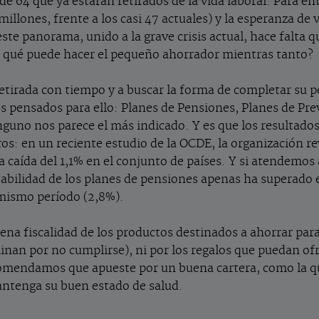
e 64 que ya estarán retirados de la vida laboral. Para e
lones, frente a los casi 47 actuales) y la esperanza de 
e panorama, unido a la grave crisis actual, hace falta que
¿Y qué puede hacer el pequeño ahorrador mientras tanto?
retirada con tiempo y a buscar la forma de completar su 
s pensados para ello: Planes de Pensiones, Planes de Pre
guno nos parece el más indicado. Y es que los resultado
ros: en un reciente estudio de la OCDE, la organización r
 caída del 1,1% en el conjunto de países. Y si atendemos 
ntabilidad de los planes de pensiones apenas ha superado e
l mismo período (2,8%).
uena fiscalidad de los productos destinados a ahorrar para
inan por no cumplirse), ni por los regalos que puedan ofr
omendamos que apueste por un buena cartera, como la q
ntenga su buen estado de salud.