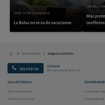
viernes, 17 d
lunes, 27 de julio de 2026
Más protec
La Bolsa no se va de vacaciones
conflictos
Sala de prensa
Asegure su jubilación
Contacto
913 009 141
de lunes a viernes de 9h-14h
SALA DE PRENSA
COMPARADOR
Posturas editoriales
Comparador depó
Sentencias judiciales
Comparador de 