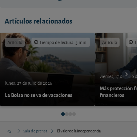
Artículos relacionados
Artículo
Tiempo de lectura: 3 min.
Artículo
T
viernes, 17 de julio
lunes, 27 de julio de 2026
Más protección fr
La Bolsa no se va de vacaciones
financieros
Sala de prensa
El valor de la independencia