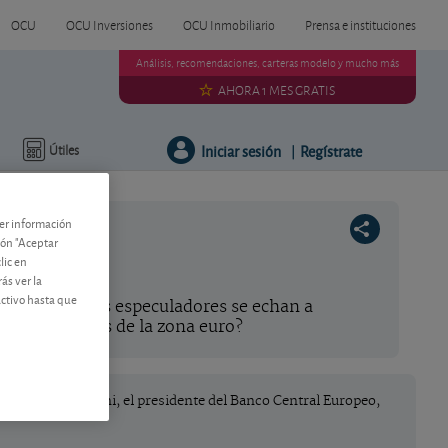
OCU
OCU Inversiones
OCU Inmobiliario
Prensa e instituciones
Análisis, recomendaciones, carteras modelo y mucho más
AHORA 1 MES GRATIS
Iniciar sesión
Regístrate
Útiles
|
ner información
tón "Aceptar
lic en
ás ver la
activo hasta que
artillería, los especuladores se echan a
oblemas reales de la zona euro?
o por Mario Draghi, el presidente del Banco Central Europeo,