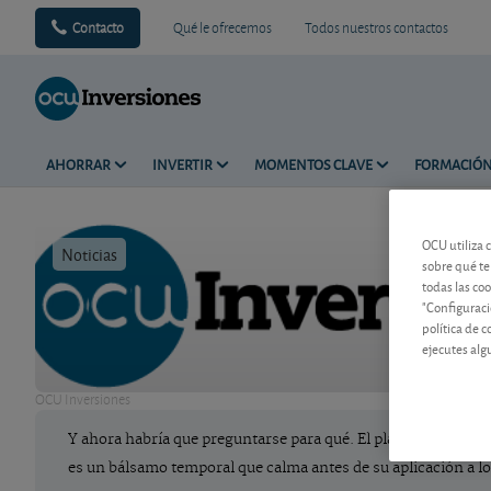
Contacto
Qué le ofrecemos
Todos nuestros contactos
AHORRAR
INVERTIR
MOMENTOS CLAVE
FORMACIÓ
OCU utiliza 
Noticias
Tiempo de 
sobre qué te
todas las co
"Configuraci
política de 
ejecutes alg
OCU Inversiones
Y ahora habría que preguntarse para qué. El plan de compra i
es un bálsamo temporal que calma antes de su aplicación a 