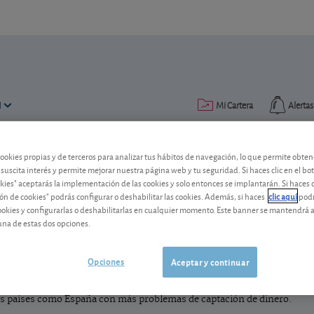
N
Mi Cartera
Alertas
Publicado el
10 septiembre 2012
cookies propias y de terceros para analizar tus hábitos de navegación, lo que permite obte
lectura: 3 min.
 suscita interés y permite mejorar nuestra página web y tu seguridad. Si haces clic en el bo
okies" aceptarás la implementación de las cookies y solo entonces se implantarán. Si haces c
El BCE manda la caballería
ón de cookies" podrás configurar o deshabilitar las cookies. Además, si haces
clic aquí
podr
cookies y configurarlas o deshabilitarlas en cualquier momento. Este banner se mantendrá 
Cuando el Banco Central Europeo saca la 
una de estas dos opciones.
temblar. ¿Pero se están atajando los pr
Opciones
Aceptar y continuar
limitada de deuda para aquellos países que soliciten su ayuda anunciad
los países como España con más problemas de captación de dinero.