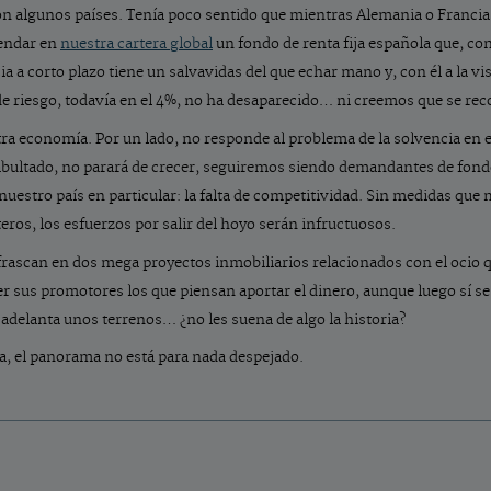
con algunos países. Tenía poco sentido que mientras Alemania o Francia 
mendar en
nuestra cartera global
un fondo de renta fija española que, con 
a a corto plazo tiene un salvavidas del que echar mano y, con él a la vi
e riesgo, todavía en el 4%, no ha desaparecido… ni creemos que se re
tra economía. Por un lado, no responde al problema de la solvencia en e
 abultado, no parará de crecer, seguiremos siendo demandantes de fondo
e nuestro país en particular: la falta de competitividad. Sin medidas qu
ros, los esfuerzos por salir del hoyo serán infructuosos.
enfrascan en dos mega proyectos inmobiliarios relacionados con el ocio
r sus promotores los que piensan aportar el dinero, aunque luego sí se
 adelanta unos terrenos… ¿no les suena de algo la historia?
, el panorama no está para nada despejado.