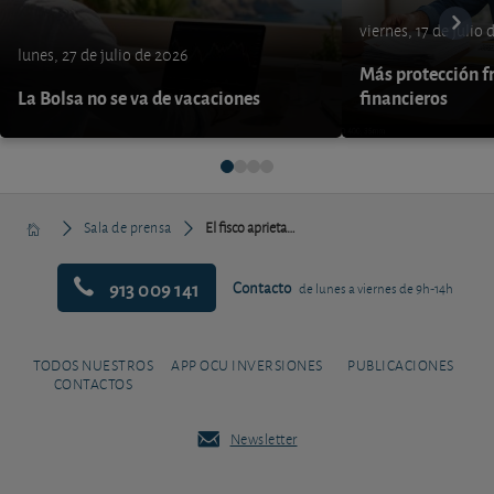
viernes, 17 de julio
lunes, 27 de julio de 2026
Más protección fr
La Bolsa no se va de vacaciones
financieros
Sala de prensa
El fisco aprieta…
913 009 141
Contacto
de lunes a viernes de 9h-14h
TODOS NUESTROS
APP OCU INVERSIONES
PUBLICACIONES
CONTACTOS
Newsletter