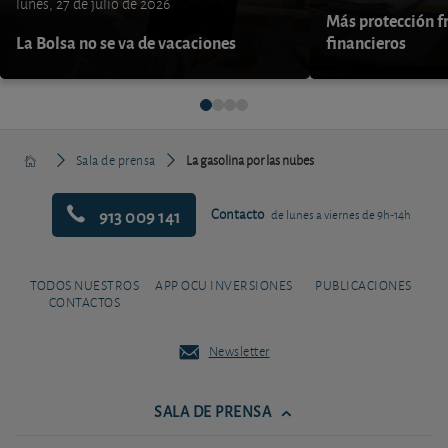
lunes, 27 de julio de 2026
Más protección fr
La Bolsa no se va de vacaciones
financieros
Sala de prensa
La gasolina por las nubes
913 009 141
Contacto
de lunes a viernes de 9h-14h
TODOS NUESTROS
APP OCU INVERSIONES
PUBLICACIONES
CONTACTOS
Newsletter
SALA DE PRENSA