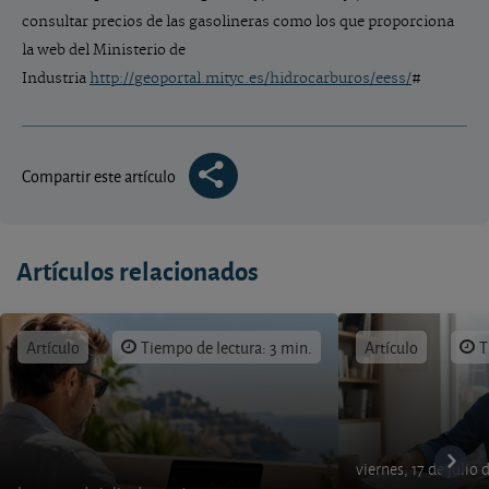
consultar precios de las gasolineras como los que proporciona
la web del Ministerio de
Industria
http://geoportal.mityc.es/hidrocarburos/eess/
#
Compartir este artículo
Artículos relacionados
Artículo
Tiempo de lectura: 3 min.
Artículo
T
viernes, 17 de julio