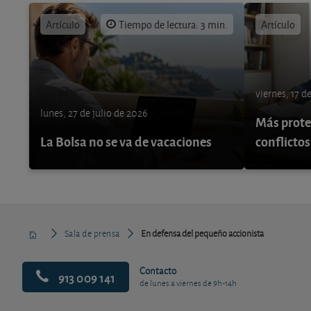
Artículo
Tiempo de lectura: 3 min.
Artículo
viernes, 17 d
lunes, 27 de julio de 2026
Más protec
La Bolsa no se va de vacaciones
conflictos
Sala de prensa
En defensa del pequeño accionista
Contacto
913 009 141
de lunes a viernes de 9h-14h