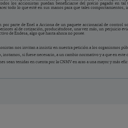
 todos los accionistas puedan beneficiarse del precio pagado en tal
er todo lo que esté en sus manos para que tales comportamientos, inju
n por parte de Enel a Acciona de un paquete accionarial de control s
ores al de cotización, produciéndose, una vez más, un perjuicio evid
ectivo de Endesa, algo que hasta ahora no posee.
onistas nos invitan a insistir en nuestra petición a los organismos púb
o, instamos, si fuese necesario, a un cambio normativo y a que en este 
es sean tenidas en cuenta por la CNMV en aras a una mayor y más efic