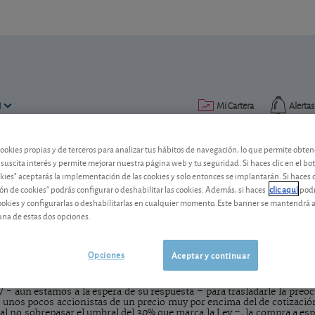
N
Mi Cartera
Alertas
cookies propias y de terceros para analizar tus hábitos de navegación, lo que permite obte
Publicado el
02 febrero 2009
lectura: 2 min.
 suscita interés y permite mejorar nuestra página web y tu seguridad. Si haces clic en el bo
okies" aceptarás la implementación de las cookies y solo entonces se implantarán. Si haces c
En defensa del pequeño acci
ón de cookies" podrás configurar o deshabilitar las cookies. Además, si haces
clic aquí
podr
cookies y configurarlas o deshabilitarlas en cualquier momento. Este banner se mantendrá 
una de estas dos opciones.
Ante una posible toma de control de En
equivalente para los pequeños accionist
al respecto.
Opciones
Aceptar y continuar
 aún estamos a la espera de su respuesta – para trasladarle la preoc
 unos pocos accionistas de un precio muy por encima del de cotización 
 – al no sobrepasar el umbral del 30% que marca la Ley –, la compra a 