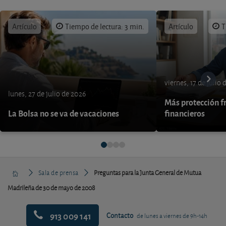
Artículo
Tiempo de lectura: 3 min.
Artículo
T
viernes, 17 de julio
lunes, 27 de julio de 2026
Más protección fr
La Bolsa no se va de vacaciones
financieros
Sala de prensa
Preguntas para la Junta General de Mutua
Madrileña de 30 de mayo de 2008
913 009 141
Contacto
de lunes a viernes de 9h-14h