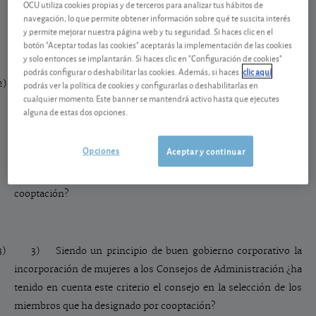
OCU utiliza cookies propias y de terceros para analizar tus hábitos de
puestos en los consejos de administración de empresas
navegación, lo que permite obtener información sobre qué te suscita interés
participadas y filiales de la Mutua Madrileña?
y permite mejorar nuestra página web y tu seguridad. Si haces clic en el
botón "Aceptar todas las cookies" aceptarás la implementación de las cookies
y solo entonces se implantarán. Si haces clic en "Configuración de cookies"
podrás configurar o deshabilitar las cookies. Además, si haces
clic aquí
podrás ver la política de cookies y configurarlas o deshabilitarlas en
2)
2) Siendo la selección conforme a criterios adecuados de los
cualquier momento. Este banner se mantendrá activo hasta que ejecutes
miembros del Consejo de Administración que se eligen por
alguna de estas dos opciones.
cooptación y se ratifican por la Junta uno de los principios
básicos del buen gobierno corporativo ¿se ha tenido en cuenta
Opciones
Aceptar y continuar
la experiencia en el mundo mutual o cooperativo de los
miembros del Consejo de Administración para su selección por
cooptación?
3)
3) Siendo un principio de buen gobierno corporativo la
incorporación de mujeres a los Consejos de Administración ¿ha
tenido en cuenta este criterio el consejo en la selección de los
miembros que ha designado por cooptación?