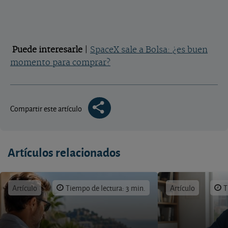
Puede interesarle
|
SpaceX sale a Bolsa: ¿es buen
momento para comprar?
Compartir este artículo
Artículos relacionados
Artículo
Tiempo de lectura: 3 min.
Artículo
T