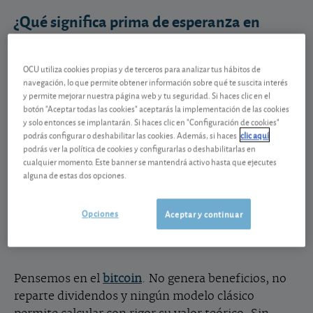
¿Qué significa prima de esperanza en
Bolsa?
Ni esperanza es una persona, ni en esta ocasión
OCU utiliza cookies propias y de terceros para analizar tus hábitos de
navegación, lo que permite obtener información sobre qué te suscita interés
queremos hablarles de lazos familiares. Hablamos
y permite mejorar nuestra página web y tu seguridad. Si haces clic en el
de otra esperanza: la que, en los mercados,
botón "Aceptar todas las cookies" aceptarás la implementación de las cookies
también se paga. En algunas inversiones, el precio
y solo entonces se implantarán. Si haces clic en "Configuración de cookies"
podrás configurar o deshabilitar las cookies. Además, si haces
clic aquí
puede explicarse razonablemente por los
podrás ver la política de cookies y configurarlas o deshabilitarlas en
beneficios que generan o que se espera que
cualquier momento. Este banner se mantendrá activo hasta que ejecutes
generen. En otras, en cambio, el precio depende en
alguna de estas dos opciones.
buena medida de la confianza que despiertan, de la
promesa de futuro que representan y del relato que
Opciones
Aceptar y continuar
las acompaña. Es lo que podríamos llamar su
capital narrativo.
Pensemos en el
bitcoin
. No genera beneficios, no
reparte dividendos y ningún modelo clásico