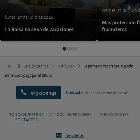
viernes, 17 de julio
lunes, 27 de julio de 2026
Más protección fr
La Bolsa no se va de vacaciones
financieros
Sala de prensa
Artículos
La prima de esperanza: cuando
el mercado paga por el futuro
913 009 141
Contacto
de lunes a viernes de 9h-14h
TODOS NUESTROS
APP OCU INVERSIONES
PUBLICACIONES
CONTACTOS
Newsletter