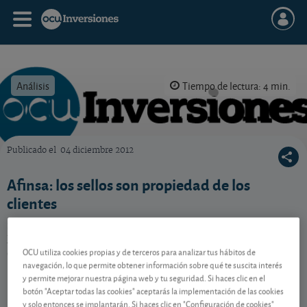
Análisis
Tiempo de lectura: 4 min.
Publicado el
04 diciembre 2012
OCU Inversiones
Afinsa: los sellos son propiedad de los
clientes
Según una reciente sentencia de la Audiencia
Provincial de Madrid, los sellos son propiedad de los
OCU utiliza cookies propias y de terceros para analizar tus hábitos de
clientes.
navegación, lo que permite obtener información sobre qué te suscita interés
y permite mejorar nuestra página web y tu seguridad. Si haces clic en el
botón "Aceptar todas las cookies" aceptarás la implementación de las cookies
Contenido reservado a SOCIOS
y solo entonces se implantarán. Si haces clic en "Configuración de cookies"