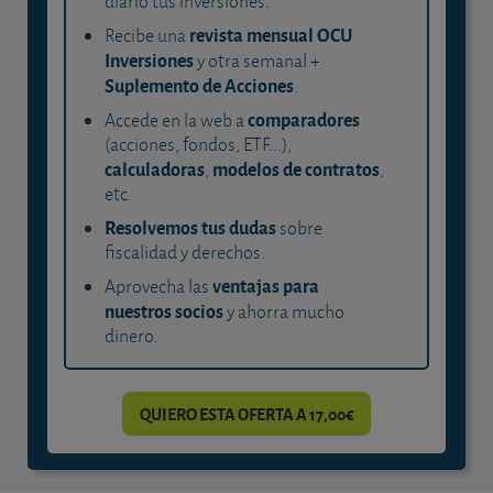
diario tus inversiones.
revista mensual OCU
Recibe una
Inversiones
y otra semanal +
Suplemento de Acciones
.
comparadores
Accede en la web a
(acciones, fondos, ETF...),
calculadoras
modelos de contratos
,
,
etc.
Resolvemos tus dudas
sobre
fiscalidad y derechos.
ventajas para
Aprovecha las
nuestros socios
y ahorra mucho
dinero.
QUIERO ESTA OFERTA A 17,00€