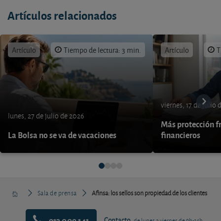
Artículos relacionados
Artículo
Tiempo de lectura: 3 min.
Artículo
T
viernes, 17 de julio
lunes, 27 de julio de 2026
Más protección fr
La Bolsa no se va de vacaciones
financieros
Sala de prensa
Afinsa: los sellos son propiedad de los clientes
913 009 141
Contacto
de lunes a viernes de 9h-14h