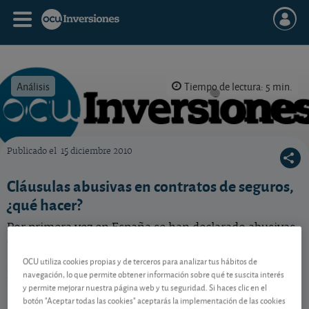
Análisis
Tiempo de lectura: 5 min.
Publicado el
15 diciembre 2010
OCU Inversiones
Cláusulas abusivas en contratos de seguros,
¿qué hacer?
Por primera vez en España se han declarado abusivas
cláusulas habituales en contratos de seguros,
incluidos los de ahorro. Si usted tiene algún seguro de
OCU utiliza cookies propias y de terceros para analizar tus hábitos de
ahorro, le explicamos cómo puede afectarle y qué
navegación, lo que permite obtener información sobre qué te suscita interés
hacer en su beneficio
y permite mejorar nuestra página web y tu seguridad. Si haces clic en el
botón "Aceptar todas las cookies" aceptarás la implementación de las cookies