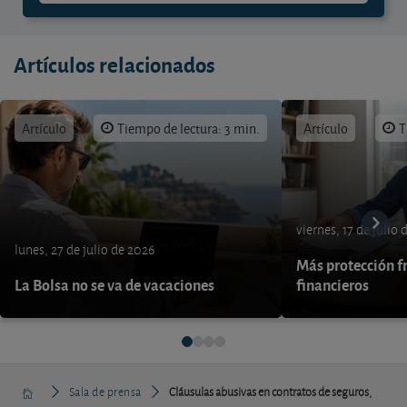
Artículos relacionados
Artículo
Tiempo de lectura: 3 min.
Artículo
T
viernes, 17 de julio
lunes, 27 de julio de 2026
Más protección fr
La Bolsa no se va de vacaciones
financieros
Sala de prensa
Cláusulas abusivas en contratos de seguros,