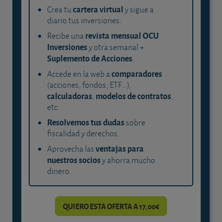
cartera virtual
Crea tu
y sigue a
diario tus inversiones.
revista mensual OCU
Recibe una
Inversiones
y otra semanal +
Suplemento de Acciones
.
comparadores
Accede en la web a
(acciones, fondos, ETF...),
calculadoras
modelos de contratos
,
,
etc.
Resolvemos tus dudas
sobre
fiscalidad y derechos.
ventajas para
Aprovecha las
nuestros socios
y ahorra mucho
dinero.
QUIERO ESTA OFERTA A 17,00€