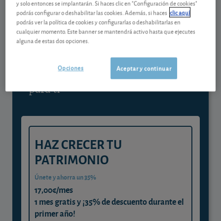
y solo entonces se implantarán. Si haces clic en "Configuración de cookies"
podrás configurar o deshabilitar las cookies. Además, si haces
clic aquí
Contenido reservado a SOCIOS
podrás ver la política de cookies y configurarlas o deshabilitarlas en
cualquier momento. Este banner se mantendrá activo hasta que ejecutes
alguna de estas dos opciones.
Gestiona tu dinero con visión
experta
Opciones
Aceptar y continuar
y consigue que cada euro trabaje
para ti
HAZ CRECER TU
PATRIMONIO
Únete y ahorra un 35%
17,00€/mes
1 mes gratis y ¡35% de descuento durante el
primer año!