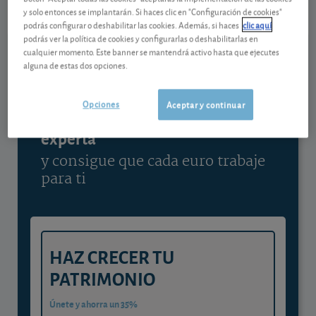
y solo entonces se implantarán. Si haces clic en "Configuración de cookies"
Ver detalladamente
podrás configurar o deshabilitar las cookies. Además, si haces
clic aquí
podrás ver la política de cookies y configurarlas o deshabilitarlas en
cualquier momento. Este banner se mantendrá activo hasta que ejecutes
alguna de estas dos opciones.
Contenido reservado a SOCIOS
Opciones
Aceptar y continuar
Gestiona tu dinero con visión
experta
y consigue que cada euro trabaje
para ti
HAZ CRECER TU
PATRIMONIO
Únete y ahorra un 35%