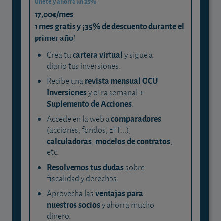
Únete y ahorra un 35%
17,00€/mes
1 mes gratis y ¡35% de descuento durante el
primer año!
cartera virtual
Crea tu
y sigue a
diario tus inversiones.
revista mensual OCU
Recibe una
Inversiones
y otra semanal +
Suplemento de Acciones
.
comparadores
Accede en la web a
(acciones, fondos, ETF...),
calculadoras
modelos de contratos
,
,
etc.
Resolvemos tus dudas
sobre
fiscalidad y derechos.
ventajas para
Aprovecha las
nuestros socios
y ahorra mucho
dinero.