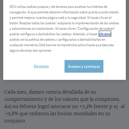
La cartera Experto en acciones
OCU utiliza cookies propias y de terceros para analizar tus hábitos de
Con el fin de ayudarle en su estrategia de inversión,
navegación, lo que permite obtener información sobre qué te suscita interés
y permite mejorar nuestra página web y tu seguridad. Si haces clic en el
los analistas de OCU Inversiones han creado una
botón "Aceptar todas las cookies" aceptarás la implementación de las cookies
cartera de acciones que evoluciona en función de sus
y solo entonces se implantarán. Si haces clic en "Configuración de cookies"
análisis y sus recomendaciones.
podrás configurar o deshabilitar las cookies. Además, si haces
clic aquí
podrás ver la política de cookies y configurarlas o deshabilitarlas en
La cartera del Experto en acciones reagrupa un
cualquier momento. Este banner se mantendrá activo hasta que ejecutes
conjunto de valores que nuestros analistas
alguna de estas dos opciones.
consideran atractivos. La composición de la cartera
pretende obtener una distribución correcta de su
Opciones
Aceptar y continuar
ahorro, tanto desde el punto de vista geográfico
como sectorial.
Cada mes, damos cuenta detallada de su
comportamiento y de los valores que la componen.
Así en febrero logró anotarse un +2,1% frente p.ej. al
-0,8% que cedieron las bolsas mundiales en su
conjunto.