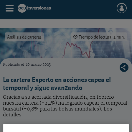
Análisis de carteras
Tiempo de lectura: 2 min.
Publicado el
10 marzo 2025
La rentabilidad anual lograda por la car-tera desde su creación se sitúa en el +13,6%.
La cartera Experto en acciones capea el
temporal y sigue avanzando
Gracias a su acertada diversificación, en febrero
nuestra cartera (+2,1%) ha logrado capear el temporal
bursátil (-0,8% para las bolsas mundiales). Los
detalles.