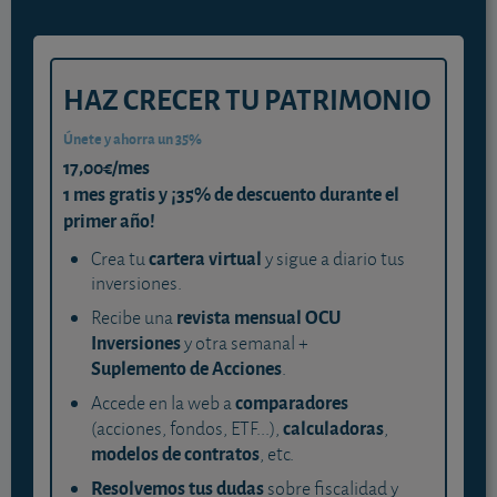
HAZ CRECER TU PATRIMONIO
Únete y ahorra un 35%
17,00€/mes
1 mes gratis y ¡35% de descuento durante el
primer año!
cartera virtual
Crea tu
y sigue a diario tus
inversiones.
revista mensual OCU
Recibe una
Inversiones
y otra semanal +
Suplemento de Acciones
.
comparadores
Accede en la web a
calculadoras
(acciones, fondos, ETF...),
,
modelos de contratos
, etc.
Resolvemos tus dudas
sobre fiscalidad y