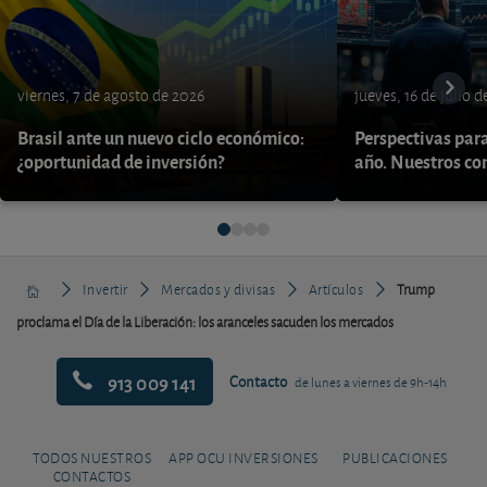
viernes, 7 de agosto de 2026
jueves, 16 de julio 
Brasil ante un nuevo ciclo económico:
Perspectivas par
¿oportunidad de inversión?
año. Nuestros con
Invertir
Mercados y divisas
Artículos
Trump
proclama el Día de la Liberación: los aranceles sacuden los mercados
913 009 141
Contacto
de lunes a viernes de 9h-14h
TODOS NUESTROS
APP OCU INVERSIONES
PUBLICACIONES
CONTACTOS