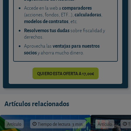
comparadores
Accede en la web a
calculadoras
(acciones, fondos, ETF...),
,
modelos de contratos
, etc.
Resolvemos tus dudas
sobre fiscalidad y
derechos.
ventajas para nuestros
Aprovecha las
socios
y ahorra mucho dinero.
QUIERO ESTA OFERTA A 17,00€
Artículos relacionados
Artículo
Tiempo de lectura: 3 min.
Artículo
T