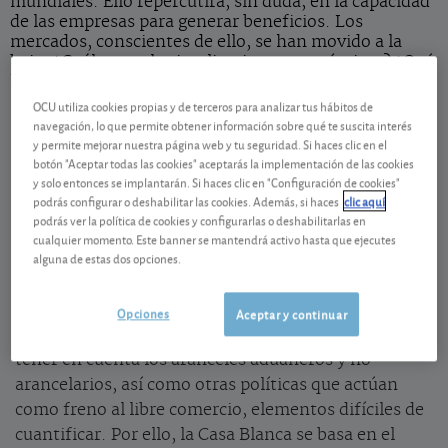
mundiales. Ello repercutirá, sin duda, en la capacidad
de las empresas para generar beneficios. Los
mercados, conscientes de ello, se han movido a la
baja. ¿Cuáles son las implicaciones económicas? ¿Qué
hacer al respecto?
OCU utiliza cookies propias y de terceros para analizar tus hábitos de
navegación, lo que permite obtener información sobre qué te suscita interés
Estados Unidos elige a los ganadores
y permite mejorar nuestra página web y tu seguridad. Si haces clic en el
botón "Aceptar todas las cookies" aceptarás la implementación de las cookies
10%. Este es el nivel mínimo de los ligeros aranceles
y solo entonces se implantarán. Si haces clic en "Configuración de cookies"
podrás configurar o deshabilitar las cookies. Además, si haces
clic aquí
recíprocos anunciados por Donald Trump contra el
podrás ver la política de cookies y configurarlas o deshabilitarlas en
resto del mundo.
cualquier momento. Este banner se mantendrá activo hasta que ejecutes
alguna de estas dos opciones.
La idea básica es gravar a cada país con el 50% de lo
que grava la producción estadounidense. La fórmula
Opciones
Aceptar y continuar
utilizada es, cuando menos, cuestionable. Es difícil
tener en cuenta los aranceles aduaneros y no
arancelarios, así como otras políticas que actúan
como freno al libre comercio, elementos difíciles de
cuantificar. Por ello, la Casa Blanca se basa en el