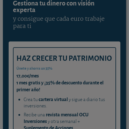
Gestiona tu dinero con visión
experta
y consigue que cada euro trabaje
para ti
HAZ CRECER TU PATRIMONIO
Únete y ahorra un 35%
17,00€/mes
1 mes gratis y ¡35% de descuento durante el
primer año!
cartera virtual
Crea tu
y sigue a diario tus
inversiones.
revista mensual OCU
Recibe una
Inversiones
y otra semanal +
Suplemento de Acciones
.