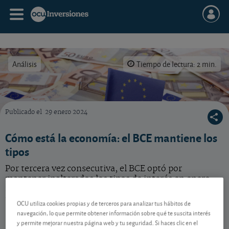
Análisis
Tiempo de lectura: 2 min.
Publicado el
29 enero 2024
Por ahora el Banco Central Europeo se resiste a bajar los tipos, aun a sabiendas de que 
Cómo está la economía: el BCE mantiene los
tipos
Por tercera vez consecutiva, el BCE optó por
mantener inalterados los tipos de interés en enero.
Según su presidenta, el escenario más probable es
una primera reducción en junio.
OCU utiliza cookies propias y de terceros para analizar tus hábitos de
navegación, lo que permite obtener información sobre qué te suscita interés
y permite mejorar nuestra página web y tu seguridad. Si haces clic en el