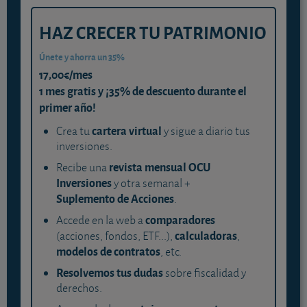
HAZ CRECER TU PATRIMONIO
Únete y ahorra un 35%
17,00€/mes
1 mes gratis y ¡35% de descuento durante el
primer año!
cartera virtual
Crea tu
y sigue a diario tus
inversiones.
revista mensual OCU
Recibe una
Inversiones
y otra semanal +
Suplemento de Acciones
.
comparadores
Accede en la web a
calculadoras
(acciones, fondos, ETF...),
,
modelos de contratos
, etc.
Resolvemos tus dudas
sobre fiscalidad y
derechos.