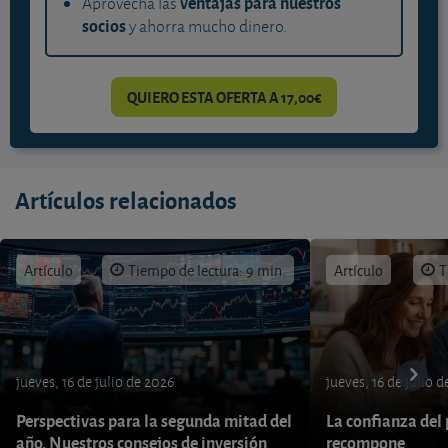
ventajas para nuestros
Aprovecha las
socios
y ahorra mucho dinero.
QUIERO ESTA OFERTA A 17,00€
Artículos relacionados
Artículo
Tiempo de lectura: 9 min.
Artículo
T
jueves, 16 de julio de 2026
jueves, 16 de julio 
Perspectivas para la segunda mitad del
La confianza del
año. Nuestros consejos de inversión
recompone