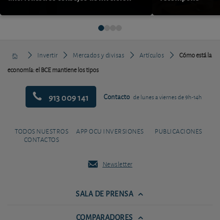
Invertir
Mercados y divisas
Artículos
Cómo está la
economía: el BCE mantiene los tipos
913 009 141
Contacto
de lunes a viernes de 9h-14h
TODOS NUESTROS
APP OCU INVERSIONES
PUBLICACIONES
CONTACTOS
Newsletter
SALA DE PRENSA
COMPARADORES