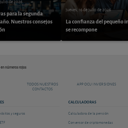
 julio de 2026
jueves, 16 de julio de 2026
vas para la segunda
 año. Nuestros consejos
La confianza del pequeño i
ión
se recompone
 en números rojos
TODOS NUESTROS
APP OCU INVERSIONES
CONTACTOS
ES
CALCULADORAS
sitos y seguros
Calculadora de la pensión
ETF
Conversor de criptomonedas