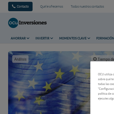
Contacto
Qué le ofrecemos
Todos nuestros contactos
AHORRAR
INVERTIR
MOMENTOS CLAVE
FORMACIÓ
Análisis
Tiempo de 
OCU utiliza 
sobre qué te
todas las co
"Configuraci
política de 
ejecutes alg