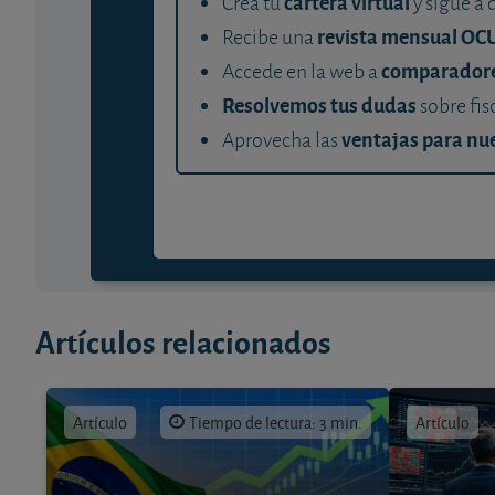
cartera virtual
Crea tu
y sigue a 
revista mensual OC
Recibe una
comparador
Accede en la web a
Resolvemos tus dudas
sobre fis
ventajas para nue
Aprovecha las
Artículos relacionados
Artículo
Tiempo de lectura: 3 min.
Artículo