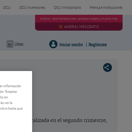
OCU
OCU Inversiones
OCU Inmobiliario
Prensa e instituciones
Análisis, recomendaciones, carteras modelo y mucho más
AHORA 1 MES GRATIS
Iniciar sesión
Regístrate
Útiles
|
ner información
tón "Aceptar
lic en
ás ver la
jos
activo hasta que
de forma generalizada en el segundo trimestre,
.