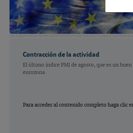
Los nubarrones se ciernen sobre la economía de la eurozona para lo que resta de 
Contracción de la actividad
El último índice PMI de agosto, que es un buen
eurozona.
Para acceder al contenido completo haga clic e