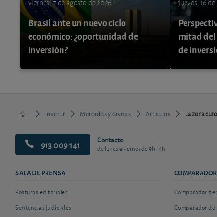
viernes, 7 de agosto de 2026
jueves, 16 de
Brasil ante un nuevo ciclo
Perspecti
económico: ¿oportunidad de
mitad del
inversión?
de invers
Invertir
Mercados y divisas
Artículos
La zona euro
Contacto
913 009 141
de lunes a viernes de 9h-14h
SALA DE PRENSA
COMPARADOR
Posturas editoriales
Comparador depó
Sentencias judiciales
Comparador de 