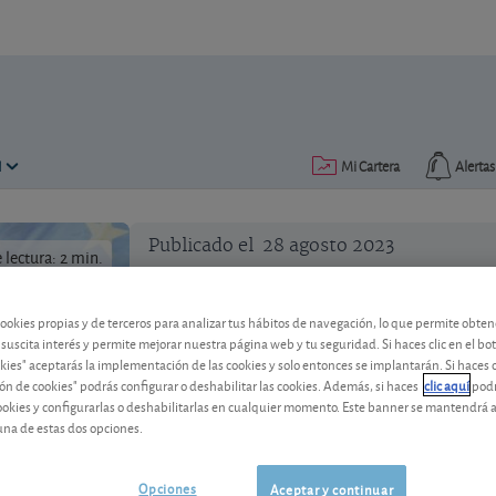
N
Mi Cartera
Alertas
Publicado el
28 agosto 2023
lectura: 2 min.
cookies propias y de terceros para analizar tus hábitos de navegación, lo que permite obte
 suscita interés y permite mejorar nuestra página web y tu seguridad. Si haces clic en el bo
okies" aceptarás la implementación de las cookies y solo entonces se implantarán. Si haces c
ón de cookies" podrás configurar o deshabilitar las cookies. Además, si haces
clic aquí
podr
La zona euro en números ro
cookies y configurarlas o deshabilitarlas en cualquier momento. Este banner se mantendrá 
una de estas dos opciones.
La actividad en la eurozona se contrae 
dejando entrever un final de año difícil
Opciones
Aceptar y continuar