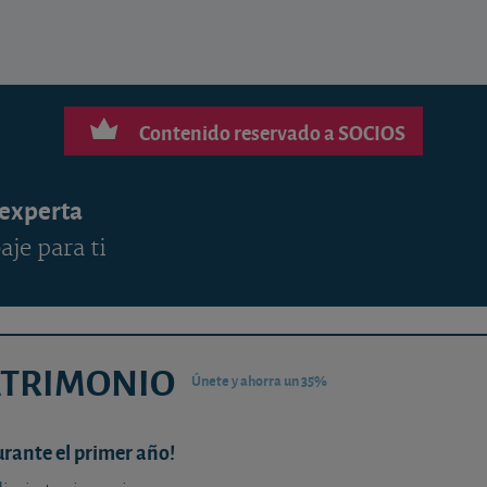
Contenido reservado a SOCIOS
 experta
aje para ti
ATRIMONIO
Únete y ahorra un 35%
urante el primer año!