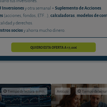
diario tus inversiones.
U Inversiones
Suplemento de Acciones
y otra semanal +
.
es
calculadoras
modelos de con
(acciones, fondos, ETF...),
,
calidad y derechos.
stros socios
y ahorra mucho dinero.
QUIERO ESTA OFERTA A 17,00€
Tiempo de lectura: 9 min.
Artículo
Tiempo de lectur