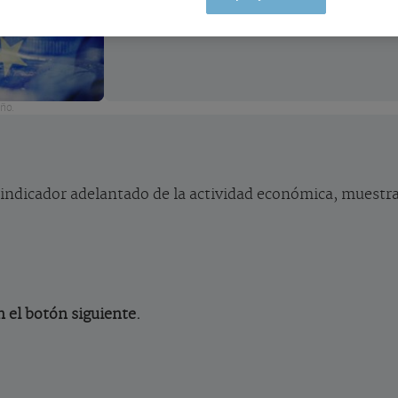
año.
 indicador adelantado de la actividad económica, muestr
n el botón siguiente.