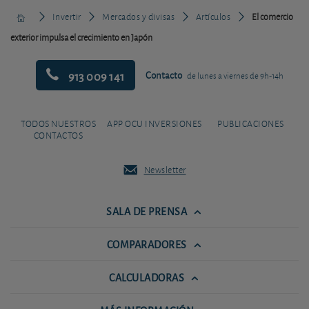
Invertir
Mercados y divisas
Artículos
El comercio
exterior impulsa el crecimiento en Japón
913 009 141
Contacto
de lunes a viernes de 9h-14h
TODOS NUESTROS
APP OCU INVERSIONES
PUBLICACIONES
CONTACTOS
Newsletter
SALA DE PRENSA
COMPARADORES
CALCULADORAS