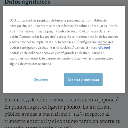
Datos agridulces
Siendo buenas noticias en términos absolutos, estas
cifras no deberían tranquilizar del todo a las
OCU utiliza cookies propias y de terceros para analizar tus hábitos de
navegación, lo que permite obtener información sobre qué te suscita interés
autoridades de Tokio. Y con razón: el mercado
y permite mejorar nuestra página web y tu seguridad. Si haces clic en el
interno pasa por ciertos apuros, cayendo un 0,3%
botón "Aceptar todas las cookies" aceptarás la implementación de las cookies
respecto al trimestre anterior, lastrado en particular
y solo entonces se implantarán. Si haces clic en "Configuración de cookies"
por la caída del gasto en consumo de los hogares
podrás configurar o deshabilitar las cookies. Además, si haces
clic aquí
podrás ver la política de cookies y configurarlas o deshabilitarlas en
(-0,4%).
cualquier momento. Este banner se mantendrá activo hasta que ejecutes
alguna de estas dos opciones.
En el frente de la
demanda privada
, sólo la inversión
residencial avanza bien (+1,9%), pero la inversión no
Opciones
Aceptar y continuar
residencial está estancada (0,0%).
Entonces, ¿de dónde viene el crecimiento japonés?
En primer lugar, del
gasto público
. La inversión
pública avanza a buen ritmo (+1,2% respecto al
trimestre anterior) y el consumo también aporta su