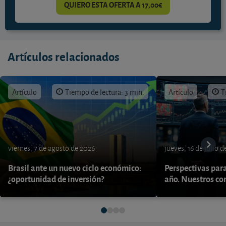
QUIERO ESTA OFERTA A 17,00€
Artículos relacionados
Artículo
Tiempo de lectura: 3 min.
Artículo
T
viernes, 7 de agosto de 2026
jueves, 16 de julio 
Brasil ante un nuevo ciclo económico:
Perspectivas par
¿oportunidad de inversión?
año. Nuestros con