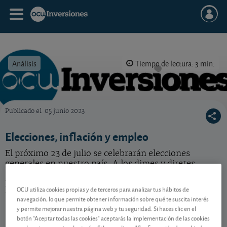
Análisis
Tiempo de lectura: 3 min.
Publicado el
05 junio 2023
OCU Inversiones
Elecciones, inflación y empleo
El próximo 23 de julio se celebrarán elecciones
generales en nuestro país. A los dimes y diretes
políticos se suma la controversia de la fecha elegida.
Entretanto, la inflación vuelve a darnos un respiro en
OCU utiliza cookies propias y de terceros para analizar tus hábitos de
un contexto en el que se sigue creando empleo.
navegación, lo que permite obtener información sobre qué te suscita interés
y permite mejorar nuestra página web y tu seguridad. Si haces clic en el
botón "Aceptar todas las cookies" aceptarás la implementación de las cookies