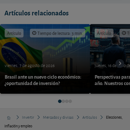
Artículos relacionados
Artículo
Tiempo de lectura: 3 min.
Artículo
T
viernes, 7 de agosto de 2026
jueves, 16 de julio 
Brasil ante un nuevo ciclo económico:
Perspectivas par
¿oportunidad de inversión?
año. Nuestros con
Invertir
Mercados y divisas
Artículos
Elecciones,
inflación y empleo