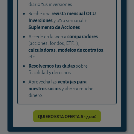
diario tus inversiones.
revista mensual OCU
Recibe una
Inversiones
y otra semanal +
Suplemento de Acciones
.
comparadores
Accede en la web a
(acciones, fondos, ETF...),
calculadoras
modelos de contratos
,
,
etc.
Resolvemos tus dudas
sobre
fiscalidad y derechos.
ventajas para
Aprovecha las
nuestros socios
y ahorra mucho
dinero.
QUIERO ESTA OFERTA A 17,00€