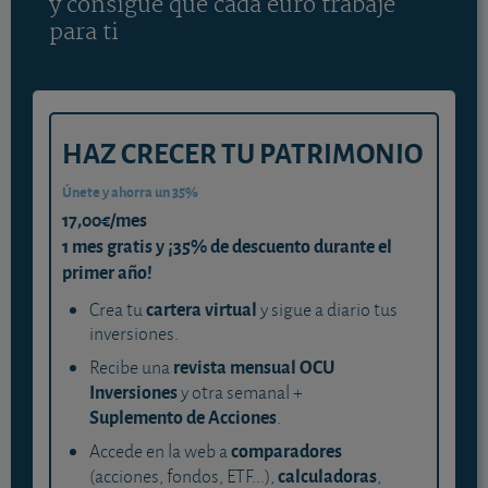
y consigue que cada euro trabaje
para ti
HAZ CRECER TU PATRIMONIO
Únete y ahorra un 35%
17,00€/mes
1 mes gratis y ¡35% de descuento durante el
primer año!
cartera virtual
Crea tu
y sigue a diario tus
inversiones.
revista mensual OCU
Recibe una
Inversiones
y otra semanal +
Suplemento de Acciones
.
comparadores
Accede en la web a
calculadoras
(acciones, fondos, ETF...),
,