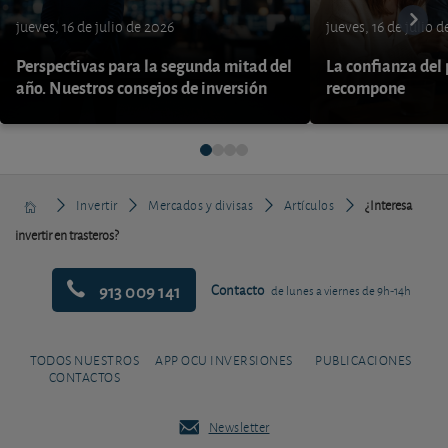
jueves, 16 de julio de 2026
jueves, 16 de julio 
Perspectivas para la segunda mitad del
La confianza del
año. Nuestros consejos de inversión
recompone
Invertir
Mercados y divisas
Artículos
¿Interesa
invertir en trasteros?
913 009 141
Contacto
de lunes a viernes de 9h-14h
TODOS NUESTROS
APP OCU INVERSIONES
PUBLICACIONES
CONTACTOS
Newsletter