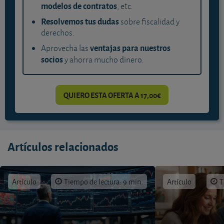
modelos de contratos
, etc.
Resolvemos tus dudas
sobre fiscalidad y
derechos.
ventajas para nuestros
Aprovecha las
socios
y ahorra mucho dinero.
QUIERO ESTA OFERTA A 17,00€
Artículos relacionados
Artículo
Tiempo de lectura: 9 min.
Artículo
T