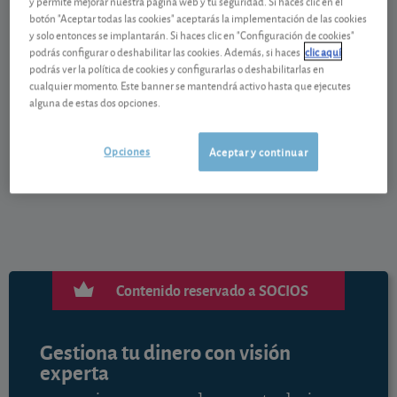
y permite mejorar nuestra página web y tu seguridad. Si haces clic en el
viviendas ha hecho que las necesidades de espacio
botón "Aceptar todas las cookies" aceptarás la implementación de las cookies
y solo entonces se implantarán. Si haces clic en "Configuración de cookies"
de almacenaje hayan ido en aumento.
podrás configurar o deshabilitar las cookies. Además, si haces
clic aquí
podrás ver la política de cookies y configurarlas o deshabilitarlas en
cualquier momento. Este banner se mantendrá activo hasta que ejecutes
alguna de estas dos opciones.
Para acceder al contenido completo haga clic en el
Opciones
Aceptar y continuar
botón siguiente.
Contenido reservado a SOCIOS
Gestiona tu dinero con visión
experta