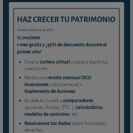
HAZ CRECER TU PATRIMONIO
Únete y ahorra un 35%
17,00€/mes
1 mes gratis y ¡35% de descuento durante el
primer año!
cartera virtual
Crea tu
y sigue a diario tus
inversiones.
revista mensual OCU
Recibe una
Inversiones
y otra semanal +
Suplemento de Acciones
.
comparadores
Accede en la web a
calculadoras
(acciones, fondos, ETF...),
,
modelos de contratos
, etc.
Resolvemos tus dudas
sobre fiscalidad y
derechos.