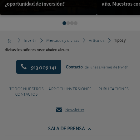
¿oportunidad de inversión?
año. Nuestros con
Invertir
Mercados y divisas
Artículos
Tipos y
divisas: los cañones rusos abaten al euro
913 009 141
Contacto
de lunes a viernes de 9h-14h
TODOS NUESTROS
APP OCU INVERSIONES
PUBLICACIONES
CONTACTOS
Newsletter
SALA DE PRENSA