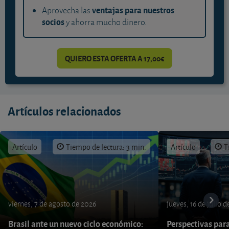
ventajas para nuestros
Aprovecha las
socios
y ahorra mucho dinero.
QUIERO ESTA OFERTA A 17,00€
Artículos relacionados
Artículo
Tiempo de lectura: 3 min.
Artículo
T
viernes, 7 de agosto de 2026
jueves, 16 de julio 
Brasil ante un nuevo ciclo económico:
Perspectivas par