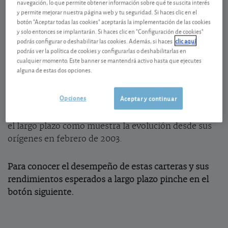
navegación, lo que permite obtener información sobre qué te suscita interés
y permite mejorar nuestra página web y tu seguridad. Si haces clic en el
rentabilidad. El reto, especialmente en nuestro país,
botón "Aceptar todas las cookies" aceptarás la implementación de las cookies
está en lograr una adecuada diversificación. Y es que
y solo entonces se implantarán. Si haces clic en "Configuración de cookies"
los inmuebles suelen tener un peso excesivo en el
podrás configurar o deshabilitar las cookies. Además, si haces
clic aquí
patrimonio de los españoles. Nuestra revista
podrás ver la política de cookies y configurarlas o deshabilitarlas en
cualquier momento. Este banner se mantendrá activo hasta que ejecutes
hermana
OCU fincas y casas
hace el seguimiento de
alguna de estas dos opciones.
dos carteras modelo que incluyen inmuebles: una
para patrimonios de hasta 500.000 euros, y otra para
Opciones
Aceptar y continuar
patrimonios mayores, preferiblemente de unos 2
millones de euros. Sus resultados son destacables en
el largo plazo como muestra la evolución desde sus
orígenes en febrero de 2003.
Para conocer el desempeño de estas carteras y sus
rendimientos esperados a largo plazo pinche en el
botón siguiente.