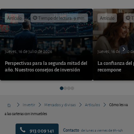
Artículo
Tiempo de lectura: 9 min.
Artículo
T
jueves, 16 de julio de 2026
jueves, 16 de julio 
Perspectivas para la segunda mitad del
La confianza del
año. Nuestros consejos de inversión
recompone
Invertir
Mercados y divisas
Artículos
Cómo les va
a las carteras con inmuebles
913 009 141
Contacto
de lunes a viernes de 9h-14h