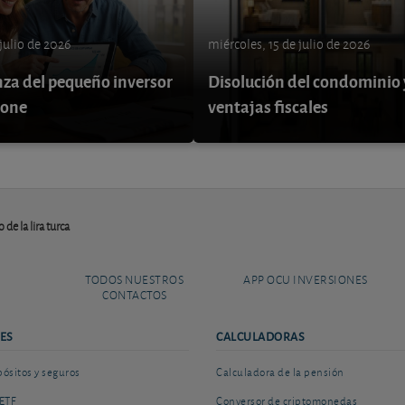
 julio de 2026
miércoles, 15 de julio de 2026
nza del pequeño inversor
Disolución del condominio 
pone
ventajas fiscales
e la lira turca
TODOS NUESTROS
APP OCU INVERSIONES
CONTACTOS
ES
CALCULADORAS
sitos y seguros
Calculadora de la pensión
ETF
Conversor de criptomonedas