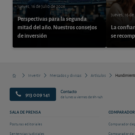
jueves, 16 de julio de 2026
jueves, 16 de
Perspectivas para la segunda
mitad del año. Nuestros consejos
La confia
de inversión
se recom
Invertir
Mercados y divisas
Artículos
Hundimiento d
Contacto
913 009 141
de lunes a viernes de 9h-14h
SALA DE PRENSA
COMPARADOR
Posturas editoriales
Comparador depó
Sentencias judiciales
Comparador de 