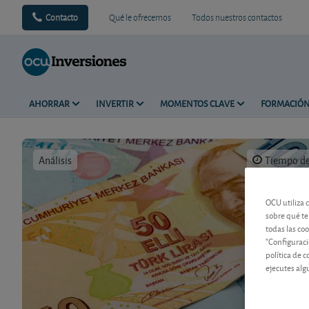
Contacto
Qué le ofrecemos
Todos nuestros contactos
AHORRAR
INVERTIR
MOMENTOS CLAVE
FORMACIÓ
Análisis
Tiempo de 
OCU utiliza 
sobre qué te
todas las co
"Configuraci
política de 
ejecutes alg