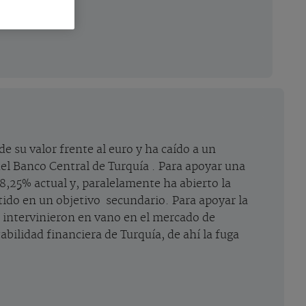
e su valor frente al euro y ha caído a un
el Banco Central de Turquía . Para apoyar una
8,25% actual y, paralelamente ha abierto la
rtido en un objetivo secundario. Para apoyar la
s intervinieron en vano en el mercado de
abilidad financiera de Turquía, de ahí la fuga