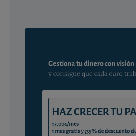
Gestiona tu dinero con visión
y consigue que cada euro trab
HAZ CRECER TU P
17,00€/mes
1 mes gratis y ¡35% de descuento d