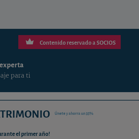
Contenido reservado a SOCIOS
 experta
aje para ti
ATRIMONIO
Únete y ahorra un 35%
urante el primer año!