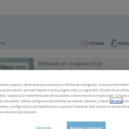
N
Mi Cartera
Alertas
Publicado el
10 agosto 2020
lectura: 2 min.
cookies propias y de terceros para analizar tus hábitos de navegación, lo que permite obte
 suscita interés y permite mejorar nuestra página web y tu seguridad. Si haces clic en el bo
okies" aceptarás la implementación de las cookies y solo entonces se implantarán. Si haces c
ón de cookies" podrás configurar o deshabilitar las cookies. Además, si haces
clic aquí
podr
Hundimiento de la lira turca
cookies y configurarlas o deshabilitarlas en cualquier momento. Este banner se mantendrá 
una de estas dos opciones.
La moneda turca está en caída libre en e
perdido más del 10% de su valor frente 
Opciones
Aceptar y continuar