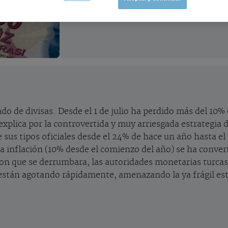
o de divisas. Desde el 1 de julio ha perdido más del 10% d
plica por la controvertida y muy arriesgada estrategia d
sus tipos oficiales desde el 24% de hace un año hasta el 
la inflación (10% desde el comienzo del año) se ha conve
ieron que se derrumbara, las autoridades monetarias turca
se están agotando rápidamente, amenazando la ya frágil est