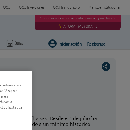
OCU
OCU Inversiones
OCU Inmobiliario
Prensa e instituciones
Análisis, recomendaciones, carteras modelo y mucho más
AHORA 1 MES GRATIS
Iniciar sesión
Regístrate
Útiles
|
ner información
tón "Aceptar
lic en
ás ver la
activo hasta que
l mercado de divisas. Desde el 1 de julio ha
al euro y ha caído a un mínimo histórico.