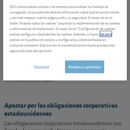
En los Estados Unidos, la Reserva Federal ha
OCU utiliza cookies propias y de terceros para analizar tus hábitos de
anunciado que comprará bonos corporativos por un
navegación, lo que permite obtener información sobre qué te suscita interés
importe de unos 75.000 millones de USD. Su
y permite mejorar nuestra página web y tu seguridad. Si haces clic en el
intención es proporcionar liquidez al mercado de
botón "Aceptar todas las cookies" aceptarás la implementación de las cookies
y solo entonces se implantarán. Si haces clic en "Configuración de cookies"
deuda corporativa, para que pueda representar una
podrás configurar o deshabilitar las cookies. Además, si haces
clic aquí
fuente adicional de crédito a los grandes
podrás ver la política de cookies y configurarlas o deshabilitarlas en
empleadores del país. Aunque el diferencial entre
cualquier momento. Este banner se mantendrá activo hasta que ejecutes
alguna de estas dos opciones.
los rendimientos que ofrece la deuda corporativa y la
deuda soberana ha aumentado un poco, los tipos de
interés que pagan las empresas estadounidenses por
Opciones
Aceptar y continuar
financiarse ya se encuentran en niveles
históricamente bajos.
Apostar por las obligaciones corporativas
estadounidenses
Las obligaciones corporativas estadounidenses con