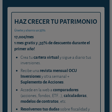
HAZ CRECER TU PATRIMONIO
Únete y ahorra un 35%
17,00€/mes
1 mes gratis y ¡35% de descuento durante el
primer año!
cartera virtual
Crea tu
y sigue a diario tus
inversiones.
revista mensual OCU
Recibe una
Inversiones
y otra semanal +
Suplemento de Acciones
.
comparadores
Accede en la web a
calculadoras
(acciones, fondos, ETF...),
,
modelos de contratos
, etc.
Resolvemos tus dudas
sobre fiscalidad y