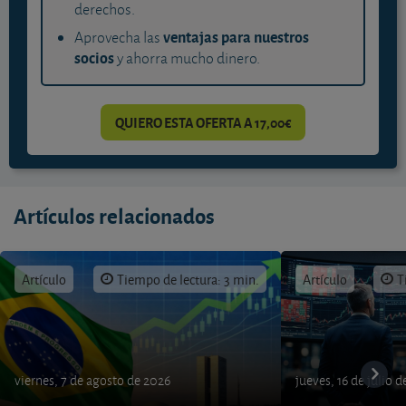
derechos.
ventajas para nuestros
Aprovecha las
socios
y ahorra mucho dinero.
QUIERO ESTA OFERTA A 17,00€
Artículos relacionados
Artículo
Tiempo de lectura: 3 min.
Artículo
T
viernes, 7 de agosto de 2026
jueves, 16 de julio 