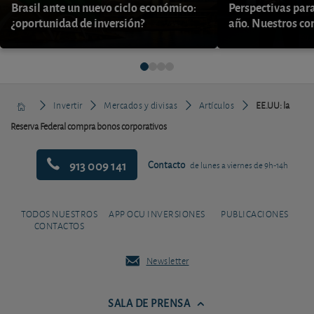
Brasil ante un nuevo ciclo económico:
Perspectivas par
¿oportunidad de inversión?
año. Nuestros con
Invertir
Mercados y divisas
Artículos
EE.UU: la
Reserva Federal compra bonos corporativos
913 009 141
Contacto
de lunes a viernes de 9h-14h
TODOS NUESTROS
APP OCU INVERSIONES
PUBLICACIONES
CONTACTOS
Newsletter
SALA DE PRENSA