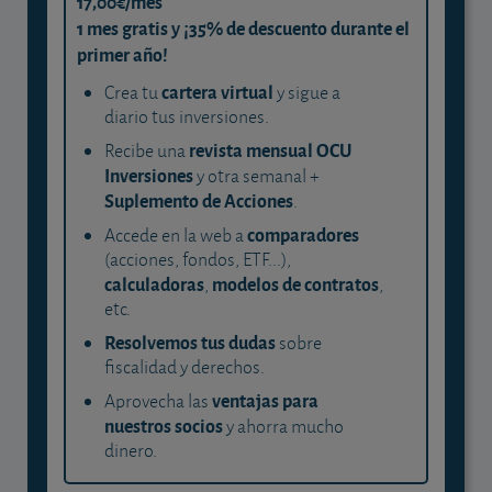
17,00€/mes
1 mes gratis y ¡35% de descuento durante el
primer año!
cartera virtual
Crea tu
y sigue a
diario tus inversiones.
revista mensual OCU
Recibe una
Inversiones
y otra semanal +
Suplemento de Acciones
.
comparadores
Accede en la web a
(acciones, fondos, ETF...),
calculadoras
modelos de contratos
,
,
etc.
Resolvemos tus dudas
sobre
fiscalidad y derechos.
ventajas para
Aprovecha las
nuestros socios
y ahorra mucho
dinero.