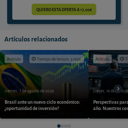
QUIERO ESTA OFERTA A 17,00€
Artículos relacionados
Artículo
Tiempo de lectura: 3 min.
Artículo
T
viernes, 7 de agosto de 2026
jueves, 16 de julio 
Brasil ante un nuevo ciclo económico:
Perspectivas par
¿oportunidad de inversión?
año. Nuestros con