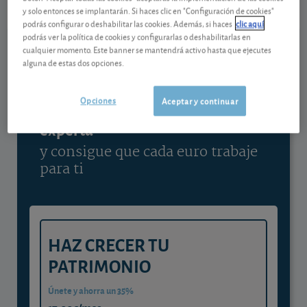
y solo entonces se implantarán. Si haces clic en "Configuración de cookies"
Ver detalladamente
podrás configurar o deshabilitar las cookies. Además, si haces
clic aquí
podrás ver la política de cookies y configurarlas o deshabilitarlas en
cualquier momento. Este banner se mantendrá activo hasta que ejecutes
alguna de estas dos opciones.
Contenido reservado a SOCIOS
Opciones
Aceptar y continuar
Gestiona tu dinero con visión
experta
y consigue que cada euro trabaje
para ti
HAZ CRECER TU
PATRIMONIO
Únete y ahorra un 35%