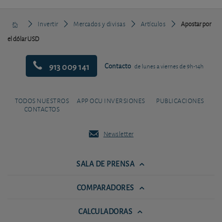
Invertir
Mercados y divisas
Artículos
Apostar por
el dólar USD
913 009 141
Contacto
de lunes a viernes de 9h-14h
TODOS NUESTROS
APP OCU INVERSIONES
PUBLICACIONES
CONTACTOS
Newsletter
SALA DE PRENSA
COMPARADORES
CALCULADORAS