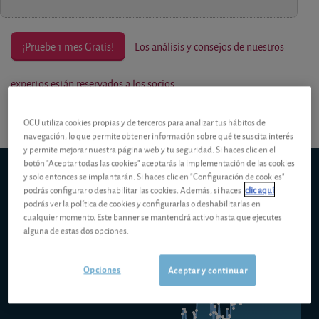
¡Pruebe 1 mes Gratis!
Los análisis y consejos de nuestros
expertos están reservados a los socios.
OCU utiliza cookies propias y de terceros para analizar tus hábitos de
navegación, lo que permite obtener información sobre qué te suscita interés
y permite mejorar nuestra página web y tu seguridad. Si haces clic en el
botón "Aceptar todas las cookies" aceptarás la implementación de las cookies
Vanguard Japan Stock Index Investor EUR Acc
y solo entonces se implantarán. Si haces clic en "Configuración de cookies"
5d
1m
6m
ytd
5y
10y
1y
podrás configurar o deshabilitar las cookies. Además, si haces
clic aquí
podrás ver la política de cookies y configurarlas o deshabilitarlas en
cualquier momento. Este banner se mantendrá activo hasta que ejecutes
alguna de estas dos opciones.
375,00 EUR
Opciones
Aceptar y continuar
350,00 EUR