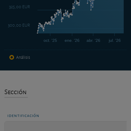
325,00 EUR
300,00 EUR
oct. '25
ene. '26
abr. '26
jul. '26
Análisis
Sección
identificación