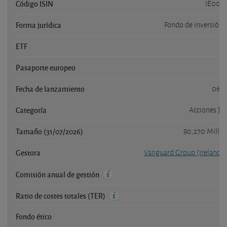
Código ISIN
IE000
Forma jurídica
Fondo de inversión 
ETF
Pasaporte europeo
Fecha de lanzamiento
06/0
Categoría
Acciones Ja
Tamaño (31/07/2026)
90,270 Millo
Gestora
Vanguard Group (Ireland) 
Comisión anual de gestión
Ratio de costes totales (TER)
Fondo ético