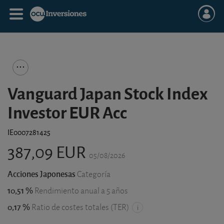
Vanguard Japan Stock Index
Investor EUR Acc
IE0007281425
387,09 EUR
05/08/2026
Acciones Japonesas
Categoría
10,51 %
Rendimiento anual a 5 años
0,17 %
Ratio de costes totales (TER)