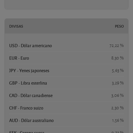
DIVISAS
PESO
USD - Dólar americano
72,22 %
EUR - Euro
8,30 %
JPY - Yenes japoneses
5,63 %
GBP - Libra esterlina
3,29 %
CAD - Dólar canadiense
3,06 %
CHF - Franco suizo
2,30 %
AUD - Dólar australiano
1,56 %
SEK - Corona sueca
0,73 %