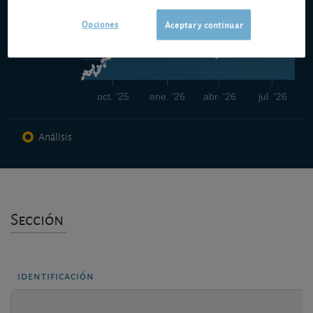
55,00 EUR
Opciones
Aceptar y continuar
52,50 EUR
oct. '25
ene. '26
abr. '26
jul. '26
Análisis
Sección
identificación