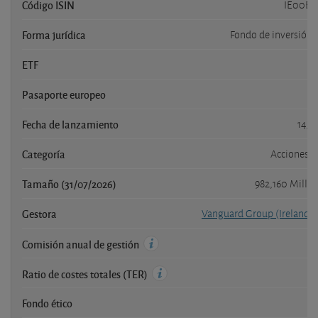
Código ISIN
IE00B0
Forma jurídica
Fondo de inversión 
ETF
Pasaporte europeo
Fecha de lanzamiento
14/
Categoría
Acciones G
Tamaño (31/07/2026)
982,160 Millo
Gestora
Vanguard Group (Ireland) 
Comisión anual de gestión
Ratio de costes totales (TER)
Fondo ético