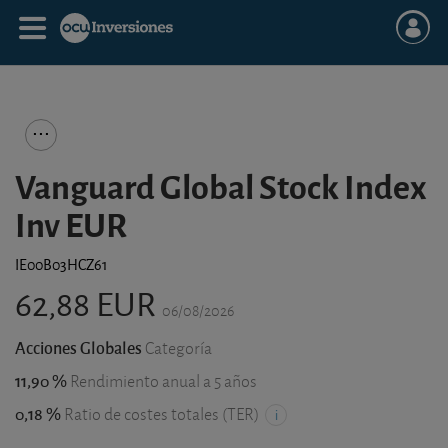
Vanguard Global Stock Index
Inv EUR
IE00B03HCZ61
62,88 EUR
06/08/2026
Acciones Globales
Categoría
11,90 %
Rendimiento anual a 5 años
0,18 %
Ratio de costes totales (TER)