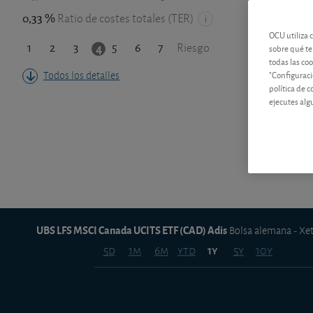
0,33 %
Ratio de costes totales (TER)
OCU utiliza 
1
2
3
5
6
7
4
Riesgo
sobre qué te
todas las co
"Configuraci
Todos los detalles
política de 
ejecutes alg
UBS LFS MSCI Canada UCITS ETF (CAD) Adis
Bolsa alemana - Xe
5d
1m
6m
ytd
5y
10y
1y