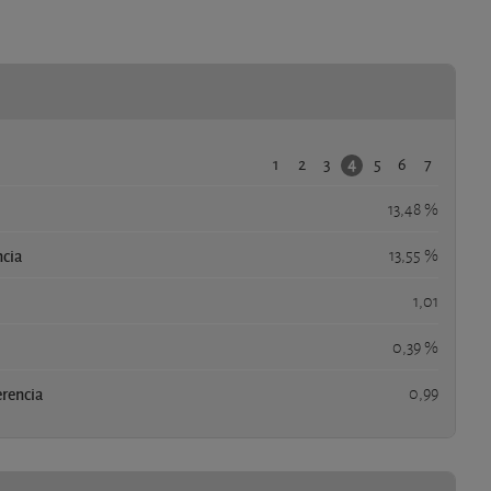
1
2
3
5
6
7
4
13,48 %
ncia
13,55 %
1,01
0,39 %
erencia
0,99