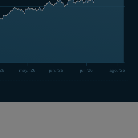
'26
may. '26
jun. '26
jul. '26
ago. '26