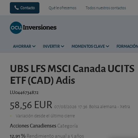
Contacto
Qué le ofrecemos
Todos nuestros contactos
AHORRAR
INVERTIR
MOMENTOS CLAVE
FORMACIÓ
UBS LFS MSCI Canada UCITS
ETF (CAD) Adis
LU0446734872
58,56 EUR
07/08/2026
17:36
Bolsa alemana - Xetra
-
Variación desde el último cierre
Acciones Canadienses
Categoría
12,91 %
Rendimiento anual a 5 años