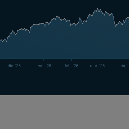
dic. '25
ene. '26
feb. '26
mar. '26
abr. 