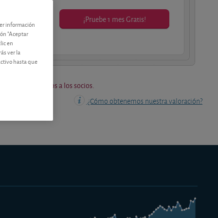
¡Pruebe 1 mes Gratis!
ner información
os socios.
tón "Aceptar
lic en
ás ver la
activo hasta que
os están reservados a los socios.
¿Cómo obtenemos nuestra valoración?