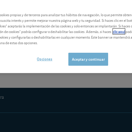
contenido premium
cookies propias y de terceros para analizar tus hábitos de navegación, lo que permite obte
Los análisis y consejos de nuestros expertos están reservados a l
 suscita interés y permite mejorar nuestra página web y tu seguridad. Si haces clic en el bo
okies" aceptarás la implementación de las cookies y solo entonces se implantarán. Si haces c
ón de cookies" podrás configurar o deshabilitar las cookies. Además, si haces
clic aquí
podr
cookies y configurarlas o deshabilitarlas en cualquier momento. Este banner se mantendrá 
una de estas dos opciones.
¡Pruebe 1 mes Gratis!
Los análisis y consejos de nuestros expert
Opciones
Aceptar y continuar
tra