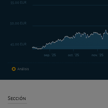
55,00 EUR
50,00 EUR
45,00 EUR
sep. '25
oct. '25
nov. '25
Análisis
Sección