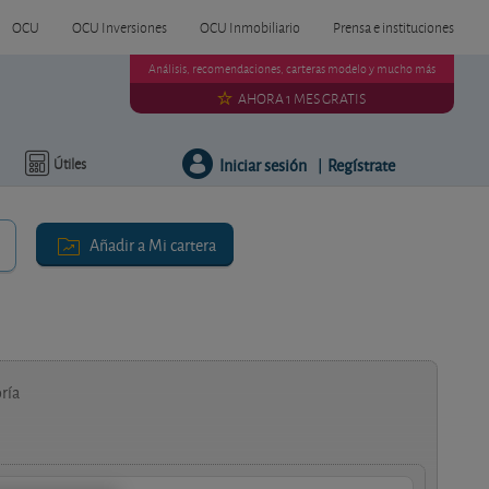
OCU
OCU Inversiones
OCU Inmobiliario
Prensa e instituciones
Análisis, recomendaciones, carteras modelo y mucho más
AHORA 1 MES GRATIS
Iniciar sesión
Regístrate
Útiles
|
Añadir a Mi cartera
ría