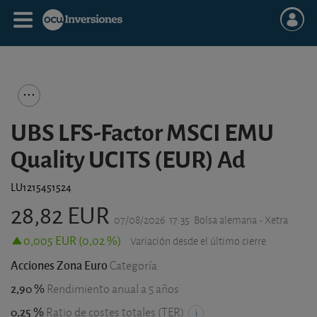
UBS LFS-Factor MSCI EMU
Quality UCITS (EUR) Ad
LU1215451524
28,82 EUR
07/08/2026
17:35
Bolsa alemana - Xetra
0,005 EUR (0,02 %)
Variación desde el último cierre
Acciones Zona Euro
Categoría
2,90 %
Rendimiento anual a 5 años
0,25 %
Ratio de costes totales (TER)