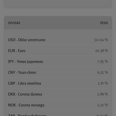
DIVISAS
PESO
USD - Dólar americano
50,04 %
EUR - Euro
20,38 %
JPY - Yenes japoneses
7,95 %
CNY - Yuan chino
6,25 %
GBP - Libra esterlina
2,91 %
DKK - Corona danesa
2,86 %
NOK - Corona noruega
2,22 %
ZAR - Rand sudafricano
0,74 %