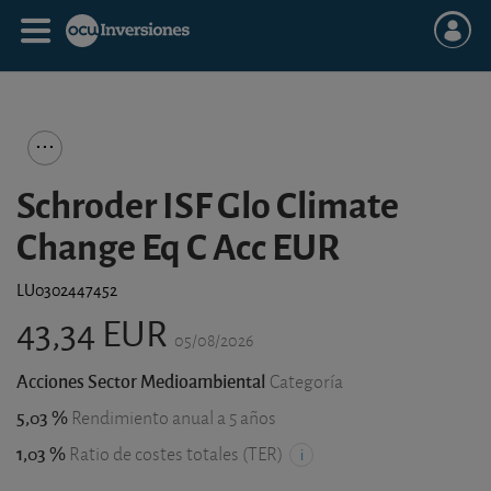
Schroder ISF Glo Climate
Change Eq C Acc EUR
LU0302447452
43,34 EUR
05/08/2026
Acciones Sector Medioambiental
Categoría
5,03 %
Rendimiento anual a 5 años
1,03 %
Ratio de costes totales (TER)