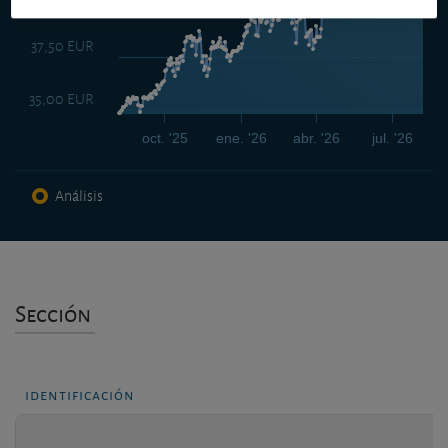
37,50 EUR
35,00 EUR
oct. '25
ene. '26
abr. '26
jul. '26
Análisis
Sección
identificación