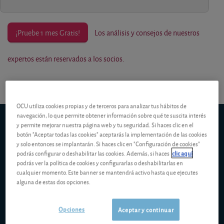
¡Pruebe 1 mes Gratis!
Los análisis y consejos de nuestros
expertos están reservados a los socios.
OCU utiliza cookies propias y de terceros para analizar tus hábitos de
navegación, lo que permite obtener información sobre qué te suscita interés
Schroder ISF Glo Climate Change Eq C Acc EUR
y permite mejorar nuestra página web y tu seguridad. Si haces clic en el
5d
1m
6m
ytd
5y
10y
1y
botón "Aceptar todas las cookies" aceptarás la implementación de las cookies
y solo entonces se implantarán. Si haces clic en "Configuración de cookies"
podrás configurar o deshabilitar las cookies. Además, si haces
clic aquí
podrás ver la política de cookies y configurarlas o deshabilitarlas en
45,00 EUR
cualquier momento. Este banner se mantendrá activo hasta que ejecutes
alguna de estas dos opciones.
42,50 EUR
Opciones
Aceptar y continuar
40,00 EUR