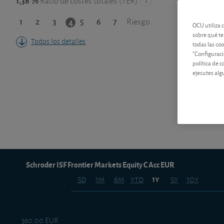
1,38 %
Ratio de costes totales (TER)
1
2
3
5
6
7
4
Riesgo
OCU utiliza 
sobre qué te
Todos los detalles
todas las co
"Configuraci
política de 
ejecutes alg
Schroder ISF Frontier Markets Equity C Acc EUR
5d
1m
6m
ytd
5y
10y
1y
360,00 EUR