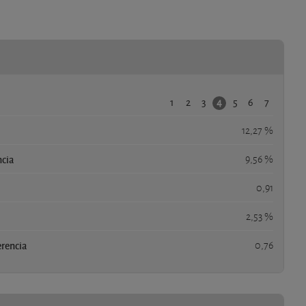
1
2
3
5
6
7
4
12,27 %
ncia
9,56 %
0,91
2,53 %
erencia
0,76