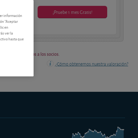
¡Pruebe 1 mes Gratis!
ner información
os socios.
tón "Aceptar
lic en
ás ver la
activo hasta que
os están reservados a los socios.
¿Cómo obtenemos nuestra valoración?