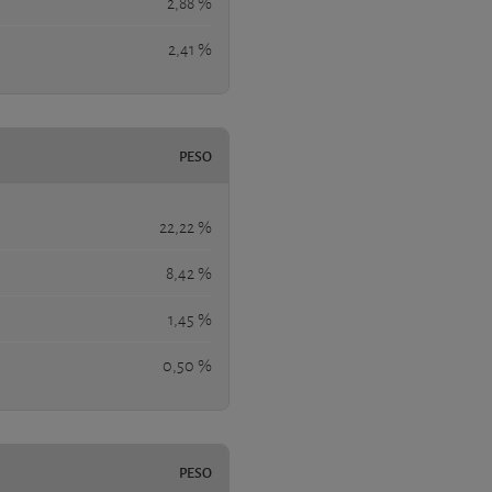
2,88 %
2,41 %
PESO
22,22 %
8,42 %
1,45 %
0,50 %
PESO