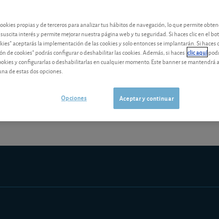
contenido premium
cookies propias y de terceros para analizar tus hábitos de navegación, lo que permite obte
Los análisis y consejos de nuestros expertos están reservados a l
 suscita interés y permite mejorar nuestra página web y tu seguridad. Si haces clic en el bo
okies" aceptarás la implementación de las cookies y solo entonces se implantarán. Si haces c
ón de cookies" podrás configurar o deshabilitar las cookies. Además, si haces
clic aquí
podr
cookies y configurarlas o deshabilitarlas en cualquier momento. Este banner se mantendrá 
una de estas dos opciones.
¡Pruebe 1 mes Gratis!
Los análisis y consejos de nuestros expert
Opciones
Aceptar y continuar