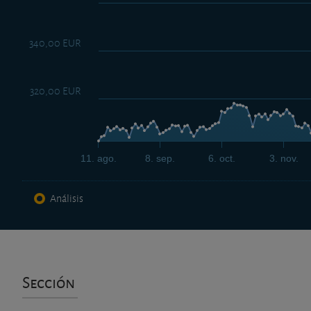
340,00 EUR
320,00 EUR
11. ago.
8. sep.
6. oct.
3. nov.
Análisis
Sección