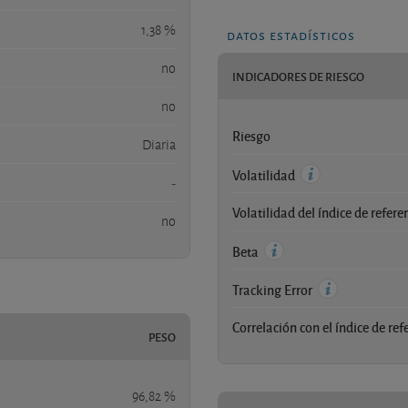
1,38 %
datos estadísticos
no
INDICADORES DE RIESGO
no
Riesgo
Diaria
Volatilidad
-
Volatilidad del índice de refere
no
Beta
Tracking Error
Correlación con el índice de ref
PESO
96,82 %