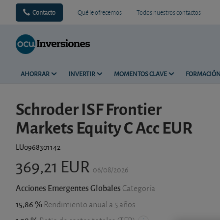
Contacto
Qué le ofrecemos
Todos nuestros contactos
AHORRAR
INVERTIR
MOMENTOS CLAVE
FORMACIÓ
Schroder ISF Frontier
Markets Equity C Acc EUR
LU0968301142
369,21 EUR
06/08/2026
Acciones Emergentes Globales
Categoría
15,86 %
Rendimiento anual a 5 años