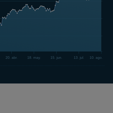
20. abr.
18. may.
15. jun.
13. jul.
10. ago.