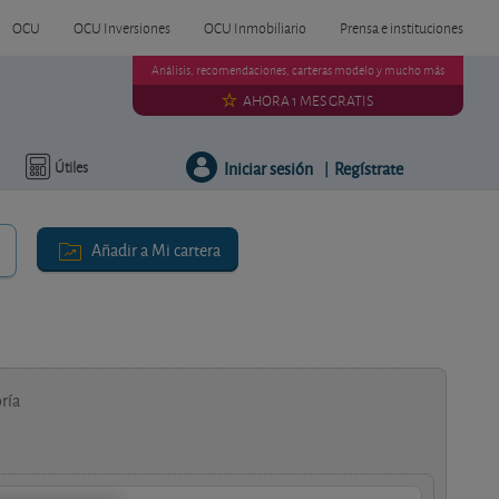
OCU
OCU Inversiones
OCU Inmobiliario
Prensa e instituciones
Análisis, recomendaciones, carteras modelo y mucho más
AHORA 1 MES GRATIS
Iniciar sesión
Regístrate
Útiles
|
Añadir a Mi cartera
ría