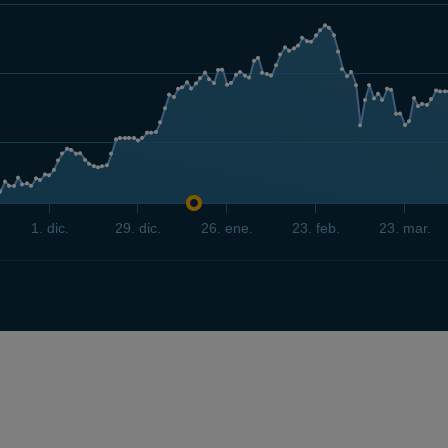
1. dic.
29. dic.
26. ene.
23. feb.
23. mar.