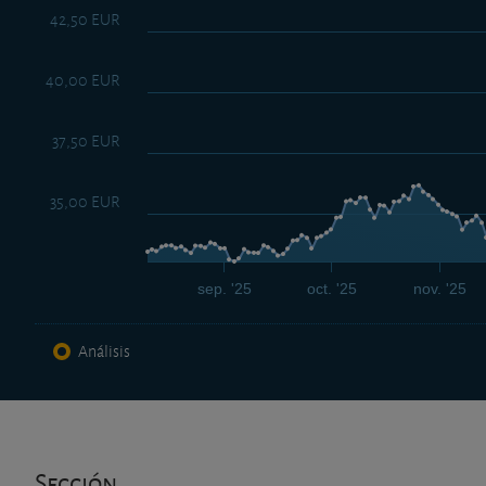
42,50 EUR
40,00 EUR
37,50 EUR
35,00 EUR
sep. '25
oct. '25
nov. '25
Análisis
Sección