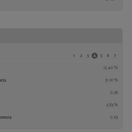
1
2
3
5
6
7
4
15,40 %
ncia
31,61 %
0,36
3,83 %
erencia
0,63