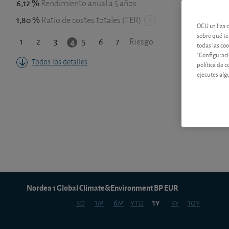
6,12 %
Rendimiento anual a 5 años
1,80 %
Ratio de costes totales (TER)
OCU utiliza 
sobre qué te
1
2
3
5
6
7
4
Riesgo
todas las co
"Configuraci
Todos los detalles
política de 
ejecutes alg
Nordea 1 Global Climate&Environment BP EUR
5d
1m
6m
ytd
5y
10y
1y