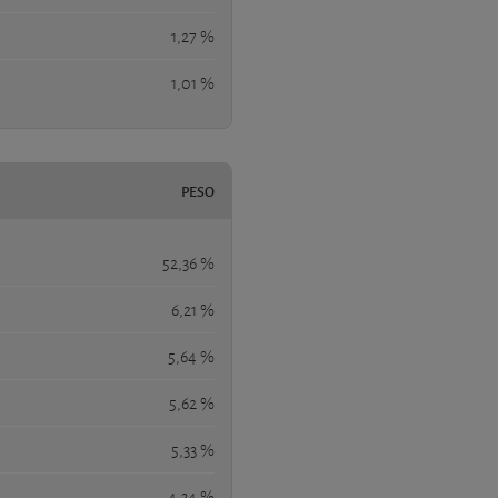
1,27 %
1,01 %
PESO
52,36 %
6,21 %
5,64 %
5,62 %
5,33 %
4,34 %