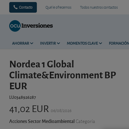
Contacto
Qué le ofrecemos
Todos nuestros contactos
AHORRAR
INVERTIR
MOMENTOS CLAVE
FORMACIÓ
Nordea 1 Global
Climate&Environment BP
EUR
LU0348926287
41,02 EUR
06/08/2026
Acciones Sector Medioambiental
Categoría