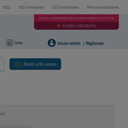
OCU
OCU Inversiones
OCU Inmobiliario
Prensa e instituciones
Análisis, recomendaciones, carteras modelo y mucho más
AHORA 1 MES GRATIS
Iniciar sesión
Regístrate
Útiles
|
Añadir a Mi cartera
ría