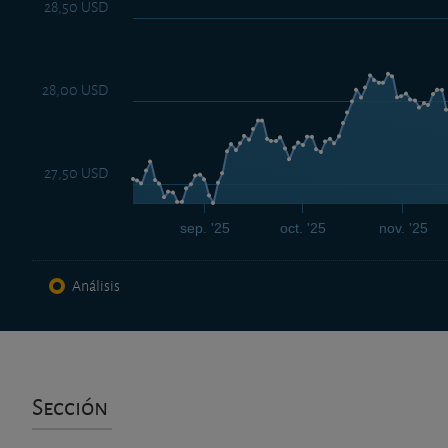
28,50 USD
28,00 USD
27,50 USD
sep. '25
oct. '25
nov. '25
Análisis
Sección