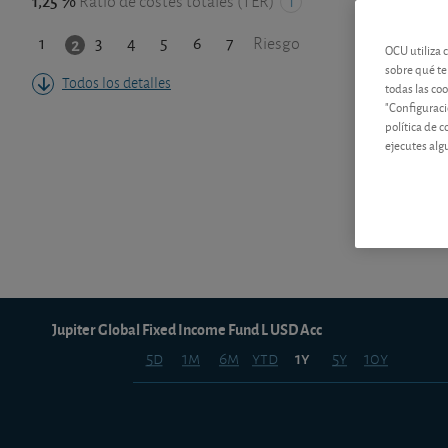
1,25 %
Ratio de costes totales (TER)
1
3
4
5
6
7
2
Riesgo
OCU utiliza 
sobre qué te
Todos los detalles
todas las co
"Configuraci
política de 
ejecutes alg
Jupiter Global Fixed Income Fund L USD Acc
5d
1m
6m
ytd
5y
10y
1y