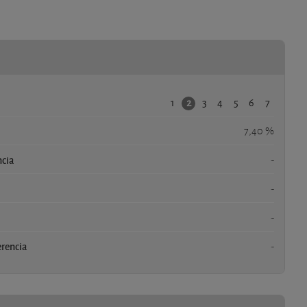
1
3
4
5
6
7
2
7,40 %
ncia
-
-
-
erencia
-