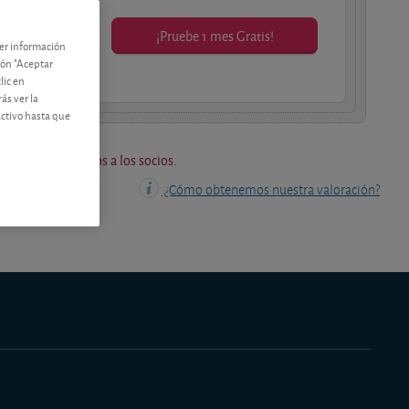
¡Pruebe 1 mes Gratis!
ner información
os socios.
tón "Aceptar
lic en
ás ver la
activo hasta que
os están reservados a los socios.
¿Cómo obtenemos nuestra valoración?