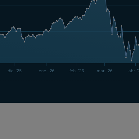
dic. '25
ene. '26
feb. '26
mar. '26
abr. 