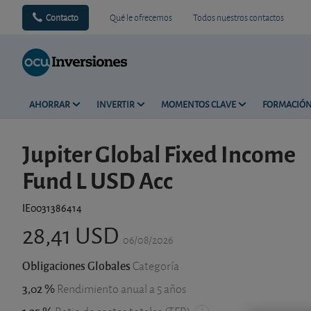
Contacto
Qué le ofrecemos
Todos nuestros contactos
AHORRAR
INVERTIR
MOMENTOS CLAVE
FORMACIÓ
Jupiter Global Fixed Income
Fund L USD Acc
IE0031386414
28,41 USD
06/08/2026
Obligaciones Globales
Categoría
3,02 %
Rendimiento anual a 5 años