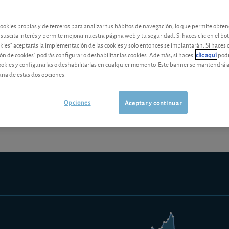
contenido premium
cookies propias y de terceros para analizar tus hábitos de navegación, lo que permite obte
Los análisis y consejos de nuestros expertos están reservados a l
 suscita interés y permite mejorar nuestra página web y tu seguridad. Si haces clic en el bo
okies" aceptarás la implementación de las cookies y solo entonces se implantarán. Si haces c
ón de cookies" podrás configurar o deshabilitar las cookies. Además, si haces
clic aquí
podr
cookies y configurarlas o deshabilitarlas en cualquier momento. Este banner se mantendrá 
una de estas dos opciones.
¡Pruebe 1 mes Gratis!
Los análisis y consejos de nuestros expert
Opciones
Aceptar y continuar