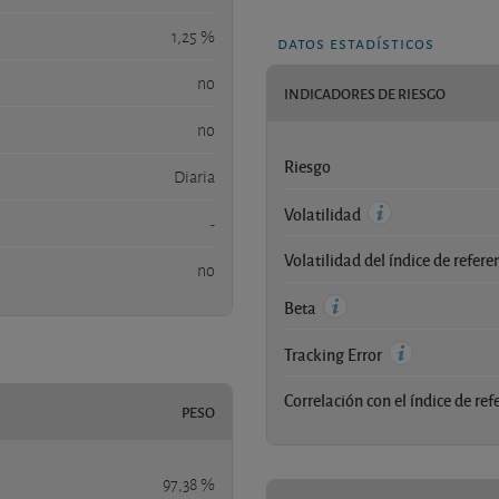
1,25 %
datos estadísticos
no
INDICADORES DE RIESGO
no
Riesgo
Diaria
Volatilidad
-
Volatilidad del índice de refere
no
Beta
Tracking Error
Correlación con el índice de ref
PESO
97,38 %