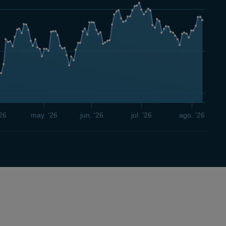
'26
may. '26
jun. '26
jul. '26
ago. '26