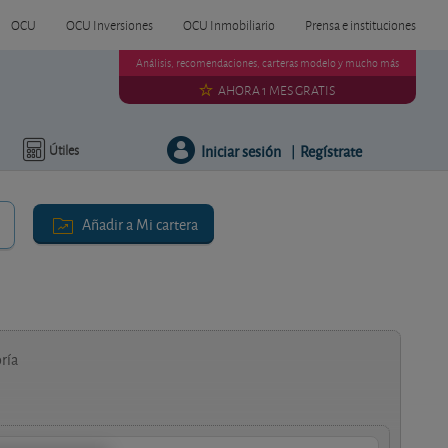
OCU
OCU Inversiones
OCU Inmobiliario
Prensa e instituciones
Análisis, recomendaciones, carteras modelo y mucho más
AHORA 1 MES GRATIS
Iniciar sesión
Regístrate
Útiles
|
Añadir a Mi cartera
ría