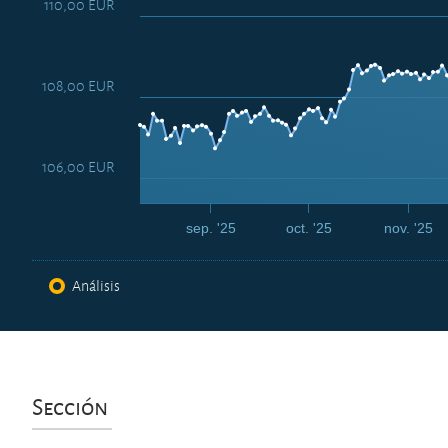
110,00 EUR
108,00 EUR
106,00 EUR
sep. '25
oct. '25
nov. '25
Análisis
Sección