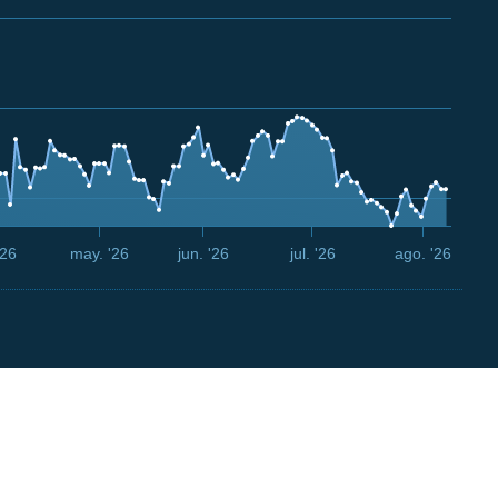
'26
may. '26
jun. '26
jul. '26
ago. '26