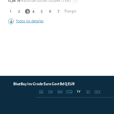
0,36 %
Ratio de costes totales (TER)
1
2
4
5
6
7
3
Riesgo
Todos los detalles
BlueBay Inv Grade Euro Govt Bd Q EUR
5d
1m
6m
ytd
5y
10y
1y