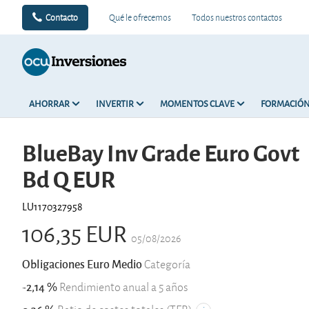
Contacto
Qué le ofrecemos
Todos nuestros contactos
AHORRAR
INVERTIR
MOMENTOS CLAVE
FORMACIÓ
BlueBay Inv Grade Euro Govt
Bd Q EUR
LU1170327958
106,35 EUR
05/08/2026
Obligaciones Euro Medio
Categoría
-2,14 %
Rendimiento anual a 5 años