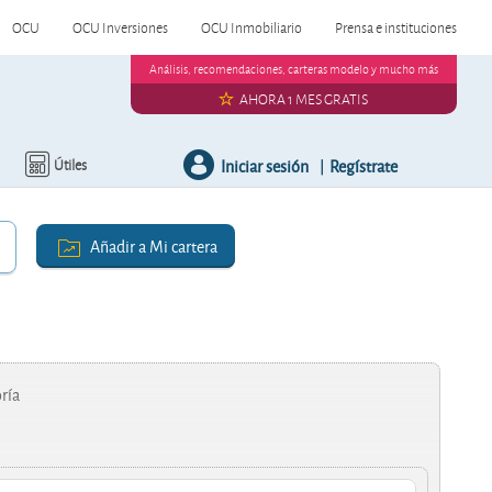
OCU
OCU Inversiones
OCU Inmobiliario
Prensa e instituciones
Análisis, recomendaciones, carteras modelo y mucho más
AHORA 1 MES GRATIS
Iniciar sesión
Regístrate
Útiles
|
Añadir a Mi cartera
ría