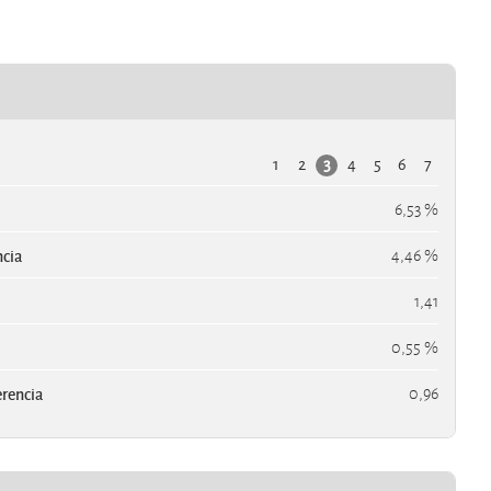
1
2
4
5
6
7
3
6,53 %
ncia
4,46 %
1,41
0,55 %
erencia
0,96