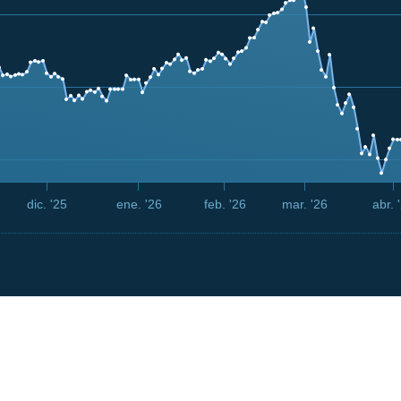
dic. '25
ene. '26
feb. '26
mar. '26
abr. 