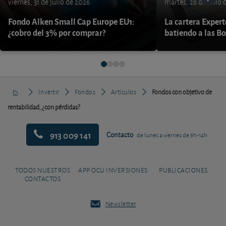
viernes, 31 de julio de 2026
martes, 28 de julio 
Fondo Alken Small Cap Europe EU1:
La cartera Expert
¿cobro del 3% por comprar?
batiendo a las B
Invertir
Fondos
Artículos
Fondos con objetivo de
rentabilidad, ¿con pérdidas?
913 009 141
Contacto
de lunes a viernes de 9h-14h
TODOS NUESTROS
APP OCU INVERSIONES
PUBLICACIONES
CONTACTOS
Newsletter