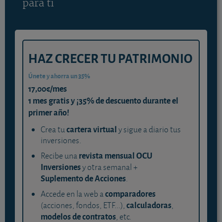
para ti
HAZ CRECER TU PATRIMONIO
Únete y ahorra un 35%
17,00€/mes
1 mes gratis y ¡35% de descuento durante el
primer año!
cartera virtual
Crea tu
y sigue a diario tus
inversiones.
revista mensual OCU
Recibe una
Inversiones
y otra semanal +
Suplemento de Acciones
.
comparadores
Accede en la web a
calculadoras
(acciones, fondos, ETF...),
,
modelos de contratos
, etc.