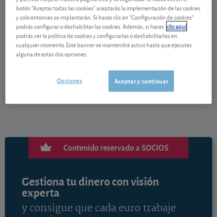
Vaya por delante que la idea de los fondos de renta
botón "Aceptar todas las cookies" aceptarás la implementación de las cookies
fija con objetivo de rentabilidad nos parece buena.
y solo entonces se implantarán. Si haces clic en "Configuración de cookies"
Son fondos que se fijan un objetivo de rentabilidad a
podrás configurar o deshabilitar las cookies. Además, si haces
clic aquí
podrás ver la política de cookies y configurarlas o deshabilitarlas en
un plazo de tiempo concreto.
cualquier momento. Este banner se mantendrá activo hasta que ejecutes
alguna de estas dos opciones.
Para acceder al contenido completo haga clic en el
botón siguiente.
Opciones
Aceptar y continuar
Contenido reservado a SOCIOS
Gestiona tu dinero con visión
experta
y consigue que cada euro trabaje