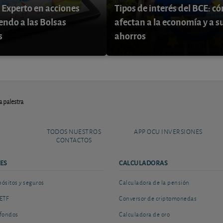
 Experto en acciones
Tipos de interés del BCE: c
endo a las Bolsas
afectan a la economía y a s
s
ahorros
 palestra
TODOS NUESTROS
APP OCU INVERSIONES
CONTACTOS
ES
CALCULADORAS
sitos y seguros
Calculadora de la pensión
ETF
Conversor de criptomonedas
fondos
Calculadora de oro