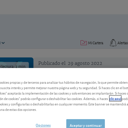
N
Mi Cartera
Alertas
Publicado el
29 agosto 2022
lectura: 2 min.
cookies propias y de terceros para analizar tus hábitos de navegación, lo que permite obte
 suscita interés y permite mejorar nuestra página web y tu seguridad. Si haces clic en el bo
okies" aceptarás la implementación de las cookies y solo entonces se implantarán. Si haces c
ón de cookies" podrás configurar o deshabilitar las cookies. Además, si haces
clic aquí
podr
Fondos conservadores a la p
cookies y configurarlas o deshabilitarlas en cualquier momento. Este banner se mantendrá 
una de estas dos opciones.
Con la subida de tipos vuelven a aparece
objetivo de rentabilidad a vencimiento
Opciones
interesan?
Aceptar y continuar