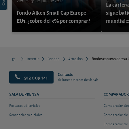
viernes, 31 de julio de 2026
La cartera
Fondo Alken Small Cap Europe
sigue bati
EU1: ¿cobro del 3% por comprar?
mundiale
Invertir
Fondos
Artículos
Fondos conservadores a la
Contacto
913 009 141
de lunes a viernes de 9h-14h
SALA DE PRENSA
COMPARADOR
Posturas editoriales
Comparador depó
Sentencias judiciales
Comparador de 
Comparador de 