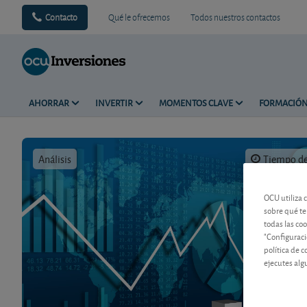
Contacto
Qué le ofrecemos
Todos nuestros contactos
AHORRAR
INVERTIR
MOMENTOS CLAVE
FORMACIÓ
Análisis
Tiempo de 
OCU utiliza 
sobre qué te
todas las co
"Configuraci
política de 
ejecutes alg