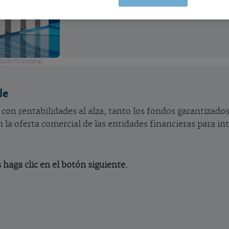
dades financieras.
le
con rentabilidades al alza, tanto los fondos garantizados
 la oferta comercial de las entidades financieras para int
 haga clic en el botón siguiente.