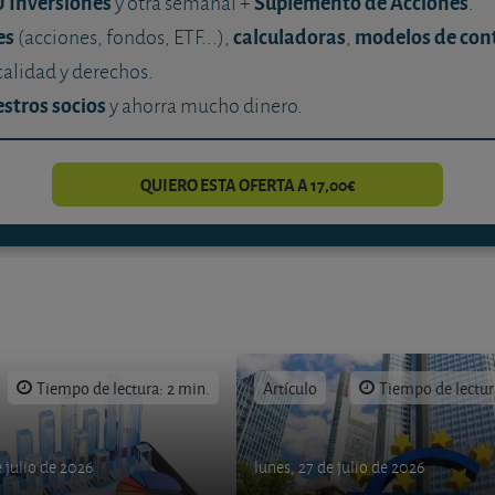
U Inversiones
Suplemento de Acciones
y otra semanal +
.
es
calculadoras
modelos de con
(acciones, fondos, ETF...),
,
calidad y derechos.
stros socios
y ahorra mucho dinero.
QUIERO ESTA OFERTA A 17,00€
Tiempo de lectura: 2 min.
Artículo
Tiempo de lectur
 julio de 2026
lunes, 27 de julio de 2026