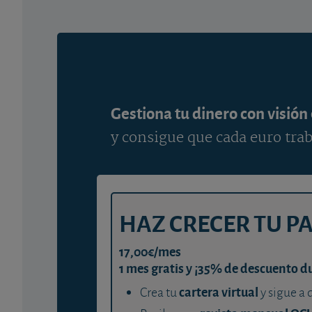
Gestiona tu dinero con visión
y consigue que cada euro trab
HAZ CRECER TU P
17,00€/mes
1 mes gratis y ¡35% de descuento d
cartera virtual
Crea tu
y sigue a 