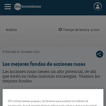
Análisis
Tiempo de lectura: 9 min.
Publicado el
18 enero 2021
Las acciones rusas son una apuesta con elevado riesgo, pero su bolsa tiene un potencial
Los mejores fondos de acciones rusas
Las acciones rusas tienen un alto potencial, de ahí
que estén en todas nuestras estrategias. Veamos los
mejores fondos.
Elevado potencial, a su alcance
OCU utiliza cookies propias y de terceros para analizar tus hábitos de
El desplome que vivieron las acciones rusas con la
navegación, lo que permite obtener información sobre qué te suscita interés