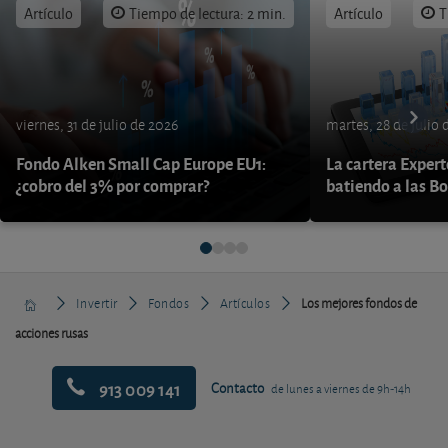
Artículo
Tiempo de lectura: 2 min.
Artículo
T
viernes, 31 de julio de 2026
martes, 28 de julio 
Fondo Alken Small Cap Europe EU1:
La cartera Expert
¿cobro del 3% por comprar?
batiendo a las B
Invertir
Fondos
Artículos
Los mejores fondos de
acciones rusas
913 009 141
Contacto
de lunes a viernes de 9h-14h