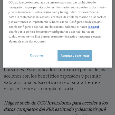
OCU utiliza cookies propias y de terceros para analizar tus hábitos de
El PER muestra que la bolsa mundial sigue cara
navegación, lo que permite obtener información sobre qué te suscita interés
y permite mejorar nuestra página web y tu seguridad. Si haces clic en el
frente a su media histórica, aunque España, Europa
botón "Aceptar todas las cookies" aceptarás la implementación de las cookies
y varios emergentes presentan valoraciones más
y solo entonces se implantarán. Si haces clic en "Configuración de cookies"
moderadas que Wall Street.
podrás configurar o deshabilitar las cookies. Además, si haces
clic aquí
podrás ver la política de cookies y configurarlas o deshabilitarlas en
cualquier momento. Este banner se mantendrá activo hasta que ejecutes
El PER, un indicador útil para valorar las
alguna de estas dos opciones.
bolsas
Opciones
Aceptar y continuar
La ratio PER sigue siendo una de las referencias más
útiles para tomar la temperatura a los mercados
bursátiles. Este indicador compara el precio de las
acciones con los beneficios esperados y permite
valorar si una bolsa cotiza cara o barata frente a
otras, o frente a su propia historia.
Hágase socio de OCU Inversiones para acceder a los
datos completos del PER estimado y descubrir qué