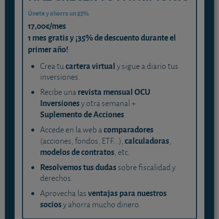
Únete y ahorra un 35%
17,00€/mes
1 mes gratis y ¡35% de descuento durante el
primer año!
cartera virtual
Crea tu
y sigue a diario tus
inversiones.
revista mensual OCU
Recibe una
Inversiones
y otra semanal +
Suplemento de Acciones
.
comparadores
Accede en la web a
calculadoras
(acciones, fondos, ETF...),
,
modelos de contratos
, etc.
Resolvemos tus dudas
sobre fiscalidad y
derechos.
ventajas para nuestros
Aprovecha las
socios
y ahorra mucho dinero.