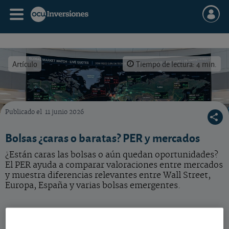
Artículo
Tiempo de lectura: 4 min.
Publicado el
11 junio 2026
La ratio PER sigue siendo una de las referencias más útiles para tomar la temperatura a 
Bolsas ¿caras o baratas? PER y mercados
¿Están caras las bolsas o aún quedan oportunidades?
El PER ayuda a comparar valoraciones entre mercados
y muestra diferencias relevantes entre Wall Street,
Europa, España y varias bolsas emergentes.
Bolsas ¿caras o baratas?