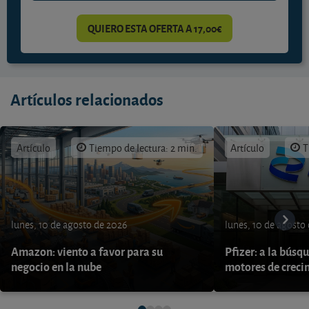
QUIERO ESTA OFERTA A 17,00€
Artículos relacionados
Artículo
Tiempo de lectura: 2 min.
Artículo
T
lunes, 10 de agosto de 2026
lunes, 10 de agosto
Amazon: viento a favor para su
Pfizer: a la búsq
negocio en la nube
motores de creci