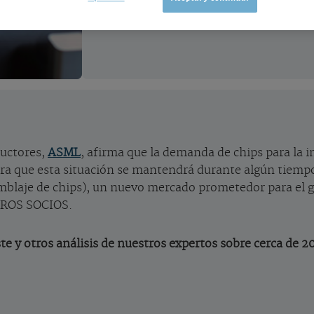
ductores,
ASML
, afirma que la demanda de chips para la int
dera que esta situación se mantendrá durante algún tiem
blaje de chips), un nuevo mercado prometedor para el g
TROS SOCIOS.
te y otros análisis de nuestros expertos sobre cerca de 2