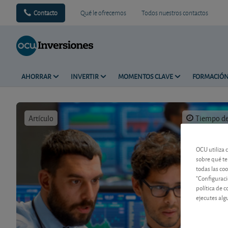
Contacto
Qué le ofrecemos
Todos nuestros contactos
AHORRAR
INVERTIR
MOMENTOS CLAVE
FORMACIÓ
Artículo
Tiempo de 
OCU utiliza 
sobre qué te
todas las co
"Configuraci
política de 
ejecutes alg