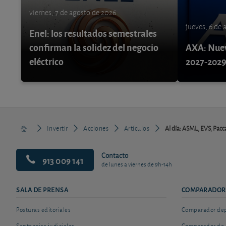
viernes, 7 de agosto de 2026
jueves, 6 de
Enel: los resultados semestrales
confirman la solidez del negocio
AXA: Nuev
eléctrico
2027-202
Invertir
Acciones
Artículos
Al día: ASML, EVS, Pacca
Contacto
913 009 141
de lunes a viernes de 9h-14h
SALA DE PRENSA
COMPARADOR
Posturas editoriales
Comparador depó
Sentencias judiciales
Comparador de 