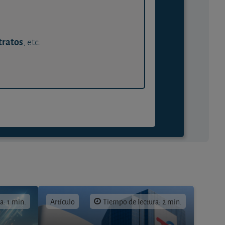
tratos
, etc.
a: 1 min.
Artículo
Tiempo de lectura: 2 min.