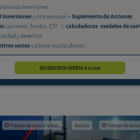
diario tus inversiones.
U Inversiones
Suplemento de Acciones
y otra semanal +
.
es
calculadoras
modelos de con
(acciones, fondos, ETF...),
,
calidad y derechos.
stros socios
y ahorra mucho dinero.
QUIERO ESTA OFERTA A 17,00€
Tiempo de lectura: 3 min.
Artículo
Tiempo de lectur