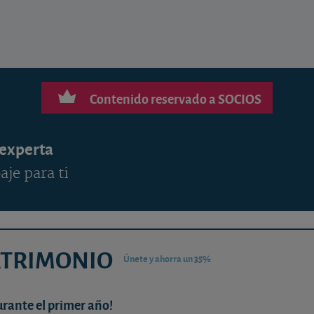
Contenido reservado a SOCIOS
 experta
aje para ti
ATRIMONIO
Únete y ahorra un 35%
urante el primer año!