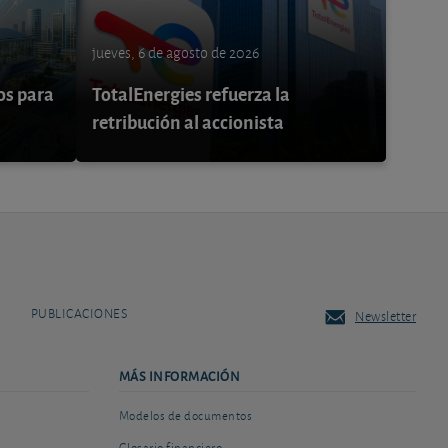
jueves, 6 de agosto de 2026
os para
TotalEnergies refuerza la
retribución al accionista
PUBLICACIONES
Newsletter
MÁS INFORMACIÓN
Modelos de documentos
Glosario financiero