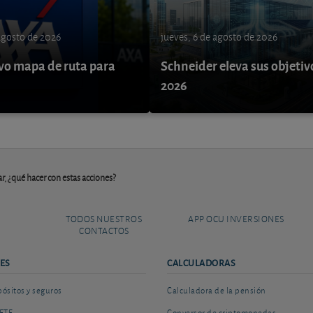
 agosto de 2026
jueves, 6 de agosto de 2026
o mapa de ruta para
Schneider eleva sus objetiv
9
2026
r, ¿qué hacer con estas acciones?
TODOS NUESTROS
APP OCU INVERSIONES
CONTACTOS
ES
CALCULADORAS
sitos y seguros
Calculadora de la pensión
ETF
Conversor de criptomonedas