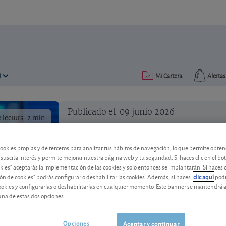
N
Mi Cartera
Alertas
Publicado el
09 junio 2026
lectura: 2 min.
cookies propias y de terceros para analizar tus hábitos de navegación, lo que permite obte
 suscita interés y permite mejorar nuestra página web y tu seguridad. Si haces clic en el bo
okies" aceptarás la implementación de las cookies y solo entonces se implantarán. Si haces c
ón de cookies" podrás configurar o deshabilitar las cookies. Además, si haces
clic aquí
podr
Al día: ASML, EVS, Paccar, ¿q
cookies y configurarlas o deshabilitarlas en cualquier momento. Este banner se mantendrá 
una de estas dos opciones.
La fuerte demanda de chips, la solidez 
camiones marcan el análisis de estas t
muy distintas para el inversor.
Opciones
Aceptar y continuar