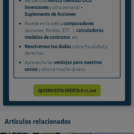
revista mensual OCU
Recibe una
Inversiones
y otra semanal +
Suplemento de Acciones
.
comparadores
Accede en la web a
calculadoras
(acciones, fondos, ETF...),
,
modelos de contratos
, etc.
Resolvemos tus dudas
sobre fiscalidad y
derechos.
ventajas para nuestros
Aprovecha las
socios
y ahorra mucho dinero.
QUIERO ESTA OFERTA A 17,00€
Artículos relacionados