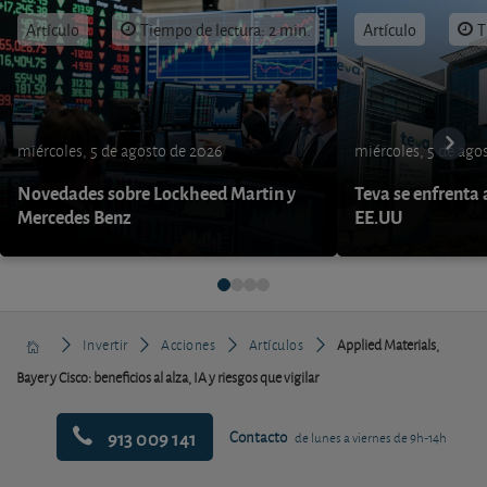
Artículo
Tiempo de lectura: 2 min.
Artículo
T
miércoles, 5 de agosto de 2026
miércoles, 5 de ago
Novedades sobre Lockheed Martin y
Teva se enfrenta 
Mercedes Benz
EE.UU
Invertir
Acciones
Artículos
Applied Materials,
Bayer y Cisco: beneficios al alza, IA y riesgos que vigilar
913 009 141
Contacto
de lunes a viernes de 9h-14h