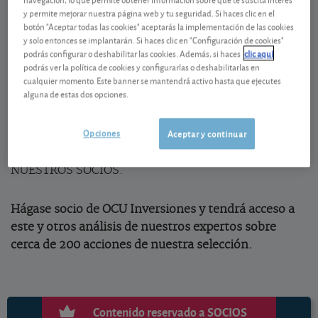
Applied Materials
y permite mejorar nuestra página web y tu seguridad. Si haces clic en el
botón "Aceptar todas las cookies" aceptarás la implementación de las cookies
El fabricante de equipos para el sector de
y solo entonces se implantarán. Si haces clic en "Configuración de cookies"
semicondutores,
Applied Materials
, prevé que sus
podrás configurar o deshabilitar las cookies. Además, si haces
clic aquí
ingresos y el beneficio por acción crezcan un 23% y
podrás ver la política de cookies y configurarlas o deshabilitarlas en
cualquier momento. Este banner se mantendrá activo hasta que ejecutes
35%, respectivamente en el tercer trimestre (cierre
alguna de estas dos opciones.
31/10), superando sus objetivos. Ello se debe a la
fuerte demanda de fabricantes de semiconductores,
Opciones
Aceptar y continuar
que se enfrentan a una falta de capacidad de
producción... CONTENIDO RESERVADO A
NUESTROS SOCIOS.
Hágase socio de OCU Inversiones y tendrá acceso a
este y otros análisis de nuestros expertos sobre
cerca de 200 acciones de nuestra selección.
Contenido reservado a SOCIOS