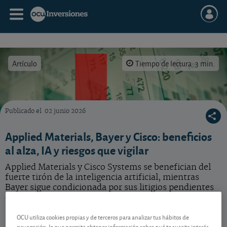
Artículo
Tiempo de lectura: 3 min.
Publicado el
02 junio 2026
Qué hacer con estas tres acciones de nuestra selección.
Applied Materials, Bayer y Cisco: beneficios
al alza, IA y riesgos que vigilar
Applied Materials y Cisco Systems se benefician del
fuerte tirón de la inteligencia artificial, mientras
Bayer sigue condicionada por sus litigios pendientes
con el glisofato.
OCU utiliza cookies propias y de terceros para analizar tus hábitos de
navegación, lo que permite obtener información sobre qué te suscita interés