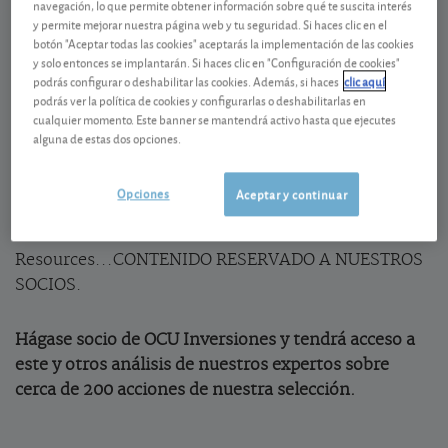
navegación, lo que permite obtener información sobre qué te suscita interés
Anglo American
y permite mejorar nuestra página web y tu seguridad. Si haces clic en el
botón "Aceptar todas las cookies" aceptarás la implementación de las cookies
Anglo American
vende sus minas de carbón
y solo entonces se implantarán. Si haces clic en "Configuración de cookies"
podrás configurar o deshabilitar las cookies. Además, si haces
clic aquí
metalúrgico en Australia por 3.875 millones de
podrás ver la política de cookies y configurarlas o deshabilitarlas en
dólares estadounidenses. Se trata de una operación
cualquier momento. Este banner se mantendrá activo hasta que ejecutes
esperada que forma parte de la estrategia de
alguna de estas dos opciones.
simplificación y reorientación del grupo minero
hacia el cobre y el mineral de hierro. Esta venta
Opciones
Aceptar y continuar
supone un nuevo paso hacia la fusión de Anglo
American con la canadiense Teck
Resources...CONTENIDO RESERVADO A NUESTROS
SOCIOS.
Hágase socio de OCU Inversiones y tendrá acceso a
este y otros análisis de nuestros expertos sobre
cerca de 200 acciones de nuestra selección.