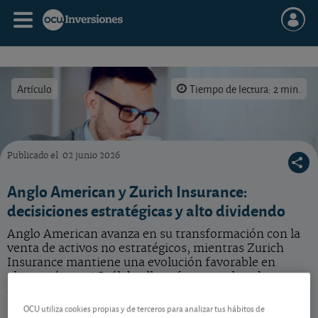
Artículo
Tiempo de lectura: 2 min.
Publicado el
02 junio 2026
Siga las novedades de las acciones de nuestra selección.
Anglo American y Zurich Insurance:
decisiciones estratégicas y alto dividendo
Anglo American avanza en su transformación con la
venta de activos no estratégicos, mientras Zurich
Insurance mantiene una evolución favorable en
algunas áreas. ¿Cuál de ellos ofrece un elevado
dividendo?
OCU utiliza cookies propias y de terceros para analizar tus hábitos de