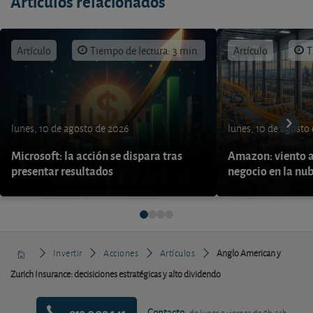
Artículos relacionados
Artículo
Tiempo de lectura: 3 min.
Artículo
T
lunes, 10 de agosto de 2026
lunes, 10 de agosto
Microsoft: la acción se dispara tras
Amazon: viento a
presentar resultados
negocio en la nu
Invertir
Acciones
Artículos
Anglo American y
Zurich Insurance: decisiciones estratégicas y alto dividendo
913 009 141
Contacto
de lunes a viernes de 9h-14h