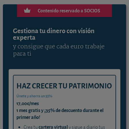
Contenido reservado a SOCIOS
Gestiona tu dinero con visión
experta
y consigue que cada euro trabaje
para ti
HAZ CRECER TU PATRIMONIO
Únete y ahorra un 35%
17,00€/mes
1 mes gratis y ¡35% de descuento durante el
primer año!
cartera virtual
Crea tu
y sigue a diario tus