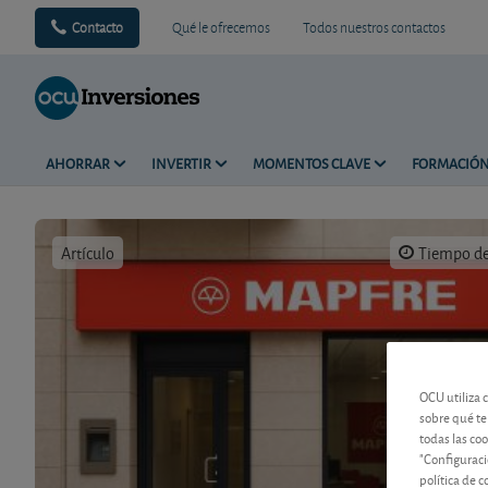
Contacto
Qué le ofrecemos
Todos nuestros contactos
AHORRAR
INVERTIR
MOMENTOS CLAVE
FORMACIÓ
Artículo
Tiempo de 
OCU utiliza 
sobre qué te
todas las co
"Configuraci
política de 