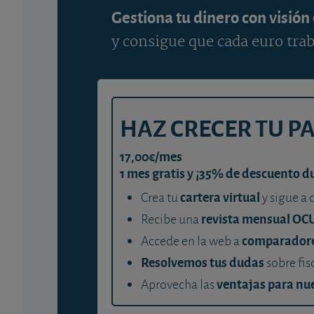
Gestiona tu dinero con visión
y consigue que cada euro trab
HAZ CRECER TU P
17,00€/mes
1 mes gratis y ¡35% de descuento d
cartera virtual
Crea tu
y sigue a 
revista mensual OC
Recibe una
comparador
Accede en la web a
Resolvemos tus dudas
sobre fis
ventajas para nue
Aprovecha las