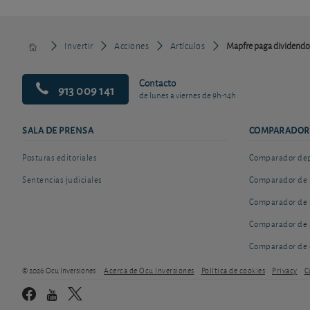
Invertir
Acciones
Artículos
Mapfre paga dividendo:
Contacto
913 009 141
de lunes a viernes de 9h-14h
SALA DE PRENSA
COMPARADOR
Posturas editoriales
Comparador depó
Sentencias judiciales
Comparador de 
Comparador de 
Comparador de 
Comparador de 
© 2026 Ocu Inversiones
Acerca de Ocu Inversiones
Política de cookies
Privacy
C