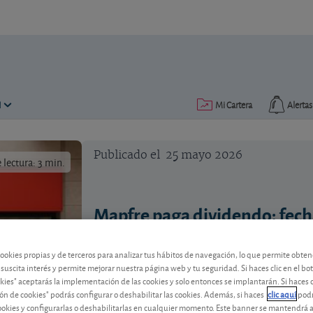
N
Mi Cartera
Alertas
Publicado el
25 mayo 2026
lectura: 3 min.
Mapfre paga dividendo: fech
La aseguradora española abona dividen
sus accionistas y quién tiene derecho a 
cookies propias y de terceros para analizar tus hábitos de navegación, lo que permite obte
 suscita interés y permite mejorar nuestra página web y tu seguridad. Si haces clic en el bo
okies" aceptarás la implementación de las cookies y solo entonces se implantarán. Si haces c
ón de cookies" podrás configurar o deshabilitar las cookies. Además, si haces
clic aquí
podr
Mapfre
4,454 EUR
cookies y configurarlas o deshabilitarlas en cualquier momento. Este banner se mantendrá 