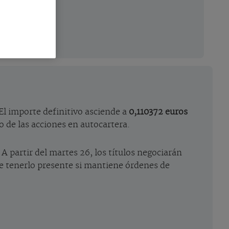
El importe definitivo asciende a
0,110372 euros
o de las acciones en autocartera.
. A partir del martes 26, los títulos negociarán
ene tenerlo presente si mantiene órdenes de