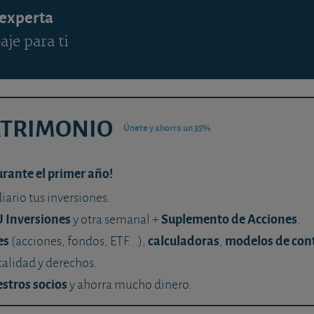
 experta
aje para ti
ATRIMONIO
Únete y ahorra un 35%
urante el primer año!
diario tus inversiones.
U Inversiones
Suplemento de Acciones
y otra semanal +
.
es
calculadoras
modelos de con
(acciones, fondos, ETF...),
,
calidad y derechos.
stros socios
y ahorra mucho dinero.