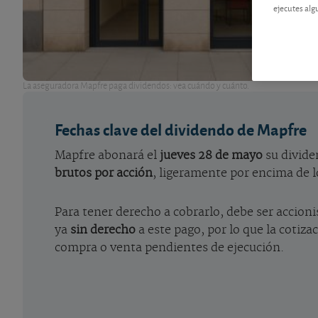
ejecutes alg
La aseguradora Mapfre paga dividendos: vea cuándo y cuánto.
Fechas clave del dividendo de Mapfre
Mapfre abonará el
jueves 28 de mayo
su divide
brutos por acción
, ligeramente por encima de lo
Para tener derecho a cobrarlo, debe ser accionis
ya
sin derecho
a este pago, por lo que la cotiz
compra o venta pendientes de ejecución.