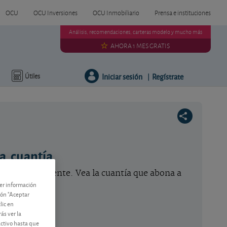
OCU
OCU Inversiones
OCU Inmobiliario
Prensa e instituciones
Análisis, recomendaciones, carteras modelo y mucho más
AHORA 1 MES GRATIS
Iniciar sesión
Regístrate
Útiles
|
a, cuantía
do próximamente. Vea la cuantía que abona a
cobrarlo.
ner información
tón "Aceptar
lic en
ás ver la
activo hasta que