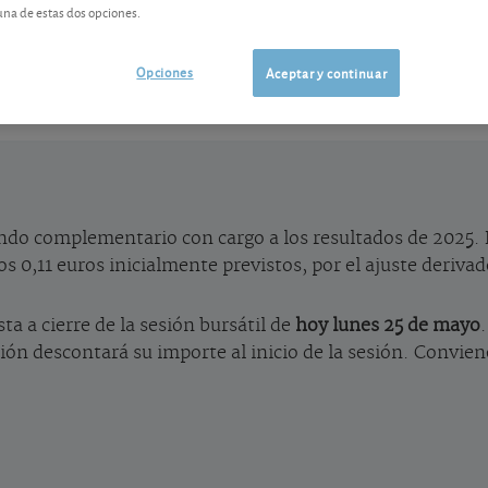
una de estas dos opciones.
ES0124244E34
-0,02 EUR (-0,45 %)
07/08/2026 Madrid
Opciones
Aceptar y continuar
Ver detalladamente
ndo complementario con cargo a los resultados de 2025. 
s 0,11 euros inicialmente previstos, por el ajuste derivad
ta a cierre de la sesión bursátil de
hoy lunes 25 de mayo
ación descontará su importe al inicio de la sesión. Convi