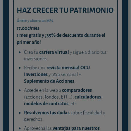
HAZ CRECER TU PATRIMONIO
Únete y ahorra un 35%
17,00€/mes
1 mes gratis y ¡35% de descuento durante el
primer año!
cartera virtual
Crea tu
y sigue a diario tus
inversiones.
revista mensual OCU
Recibe una
Inversiones
y otra semanal +
Suplemento de Acciones
.
comparadores
Accede en la web a
calculadoras
(acciones, fondos, ETF...),
,
modelos de contratos
, etc.
Resolvemos tus dudas
sobre fiscalidad y
derechos.
ventajas para nuestros
Aprovecha las