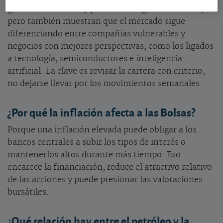
generar volatilidad y penalizar a algunos sectores,
pero también muestran que el mercado sigue
diferenciando entre compañías vulnerables y
negocios con mejores perspectivas, como los ligados
a tecnología, semiconductores e inteligencia
artificial. La clave es revisar la cartera con criterio,
no dejarse llevar por los movimientos semanales.
¿Por qué la inflación afecta a las Bolsas?
Porque una inflación elevada puede obligar a los
bancos centrales a subir los tipos de interés o
mantenerlos altos durante más tiempo. Eso
encarece la financiación, reduce el atractivo relativo
de las acciones y puede presionar las valoraciones
bursátiles.
¿Qué relación hay entre el petróleo y la