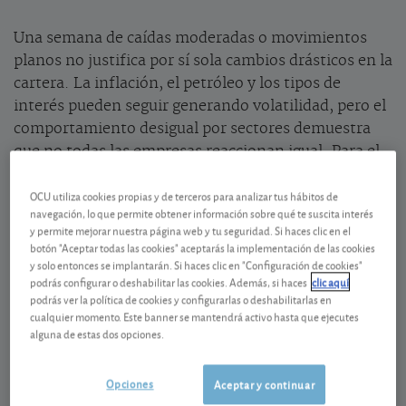
Una semana de caídas moderadas o movimientos
planos no justifica por sí sola cambios drásticos en la
cartera. La inflación, el petróleo y los tipos de
interés pueden seguir generando volatilidad, pero el
comportamiento desigual por sectores demuestra
que no todas las empresas reaccionan igual. Para el
pequeño inversor, lo importante es mantener una
OCU utiliza cookies propias y de terceros para analizar tus hábitos de
cartera diversificada, revisar el peso de los sectores
navegación, lo que permite obtener información sobre qué te suscita interés
más sensibles a los tipos y distinguir entre caídas
y permite mejorar nuestra página web y tu seguridad. Si haces clic en el
coyunturales y deterioro real del negocio.
botón "Aceptar todas las cookies" aceptarás la implementación de las cookies
y solo entonces se implantarán. Si haces clic en "Configuración de cookies"
podrás configurar o deshabilitar las cookies. Además, si haces
clic aquí
¿Debe el pequeño inversor preocuparse por
podrás ver la política de cookies y configurarlas o deshabilitarlas en
una semana bursátil marcada por la
cualquier momento. Este banner se mantendrá activo hasta que ejecutes
alguna de estas dos opciones.
inflación y los tipos de interés?
Sí, pero no debería reaccionar de forma precipitada.
Opciones
Aceptar y continuar
La inflación, el petróleo y los tipos altos pueden