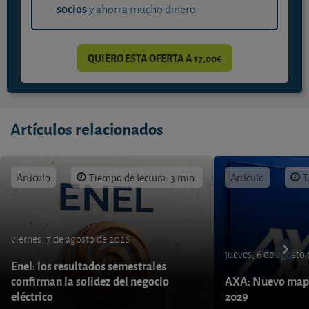
socios
y ahorra mucho dinero.
QUIERO ESTA OFERTA A 17,00€
Artículos relacionados
Artículo
Tiempo de lectura: 3 min.
Artículo
T
viernes, 7 de agosto de 2026
jueves, 6 de agosto
Enel: los resultados semestrales
confirman la solidez del negocio
AXA: Nuevo mapa
eléctrico
2029