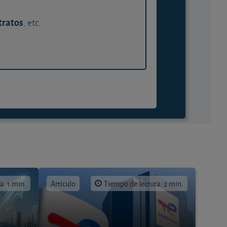
tratos
, etc.
a: 1 min.
Artículo
Tiempo de lectura: 2 min.