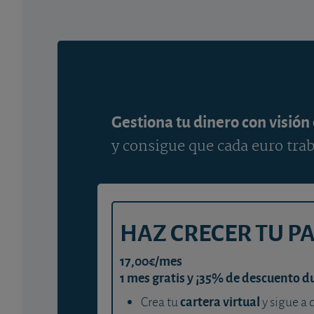
Gestiona tu dinero con visión
y consigue que cada euro trab
HAZ CRECER TU P
17,00€/mes
1 mes gratis y ¡35% de descuento d
cartera virtual
Crea tu
y sigue a 