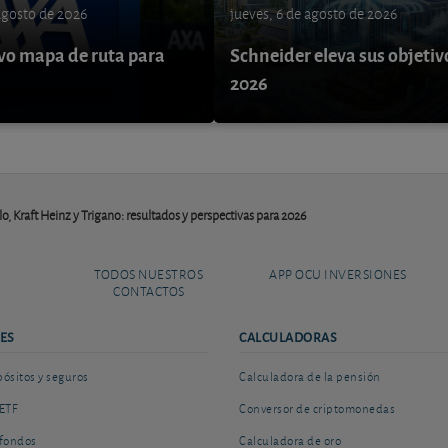
 agosto de 2026
jueves, 6 de agosto de 2026
o mapa de ruta para
Schneider eleva sus objetiv
9
2026
o, Kraft Heinz y Trigano: resultados y perspectivas para 2026
TODOS NUESTROS
APP OCU INVERSIONES
CONTACTOS
ES
CALCULADORAS
sitos y seguros
Calculadora de la pensión
ETF
Conversor de criptomonedas
fondos
Calculadora de oro