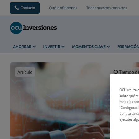
Contacto
Qué le ofrecemos
Todos nuestros contactos
AHORRAR
INVERTIR
MOMENTOS CLAVE
FORMACIÓ
Artículo
Tiempo de 
OCU utiliza 
sobre qué te
todas las co
"Configuraci
política de 
ejecutes alg