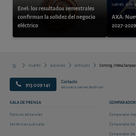
jueves, 6 de
Enel: los resultados semestrales
confirman la solidez del negocio
AXA: Nuev
eléctrico
2027-202
Invertir
Acciones
Artículos
Corning, Intesa Sanpaol
Contacto
913 009 141
de lunes a viernes de 9h-14h
SALA DE PRENSA
COMPARADOR
Posturas editoriales
Comparador depó
Sentencias judiciales
Comparador de 
Comparador de 