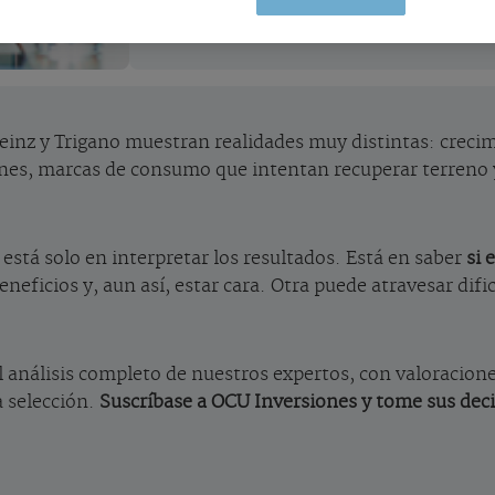
consumo.
einz y Trigano muestran realidades muy distintas: crecimie
nes, marcas de consumo que intentan recuperar terreno y
está solo en interpretar los resultados. Está en saber
si 
eficios y, aun así, estar cara. Otra puede atravesar difi
 análisis completo de nuestros expertos, con valoracion
a selección.
Suscríbase a OCU Inversiones y tome sus decis