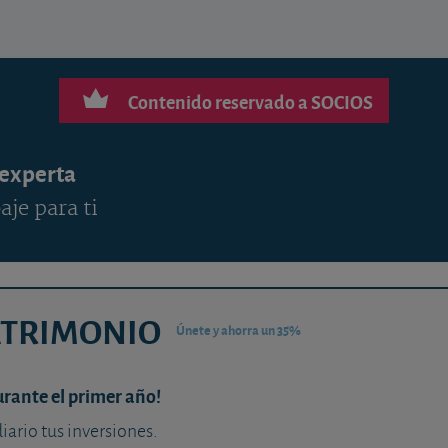
Contenido reservado a SOCIOS
 experta
aje para ti
ATRIMONIO
Únete y ahorra un 35%
urante el primer año!
diario tus inversiones.