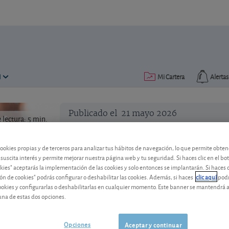
N
Mi Cartera
Alertas
Publicado el
21 mayo 2026
lectura: 5 min.
cookies propias y de terceros para analizar tus hábitos de navegación, lo que permite obte
Corning, Intesa Sanpaolo, Kr
 suscita interés y permite mejorar nuestra página web y tu seguridad. Si haces clic en el bo
perspectivas para 2026
okies" aceptarás la implementación de las cookies y solo entonces se implantarán. Si haces c
ón de cookies" podrás configurar o deshabilitar las cookies. Además, si haces
clic aquí
podr
cookies y configurarlas o deshabilitarlas en cualquier momento. Este banner se mantendrá 
Corning, Intesa Sanpaolo, Kraft Heinz 
una de estas dos opciones.
para los inversores. Corning se beneficia
Sanpaolo confirma la solidez de su mod
recuperación y Trigano mejora su benefi
Opciones
Aceptar y continuar